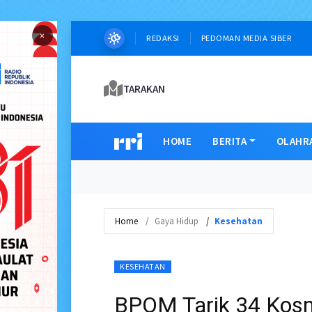
×
REDAKSI
PEDOMAN MEDIA SIBER
TARAKAN
HOME
BERITA
OLAHR
Home
Gaya Hidup
Kesehatan
KESEHATAN
BPOM Tarik 34 Kos