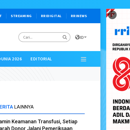
×
T
STREAMING
RRIDIGITAL
RRINEWS
ID
DUNIA 2026
EDITORIAL
ERITA
LAINNYA
amin Keamanan Transfusi, Setiap
arah Donor Jalani Pemeriksaan