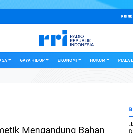
RRINE
AGA
GAYA HIDUP
EKONOMI
HUKUM
PIALA 
B
J
metik Mengandung Bahan
D