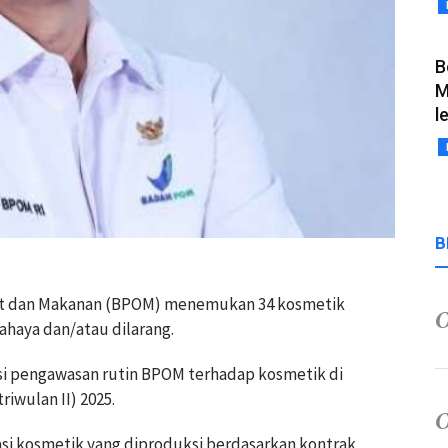
B
M
l
B
at dan Makanan (BPOM) menemukan 34 kosmetik
haya dan/atau dilarang.
asi pengawasan rutin BPOM terhadap kosmetik di
iwulan II) 2025.
si kosmetik yang diproduksi berdasarkan kontrak