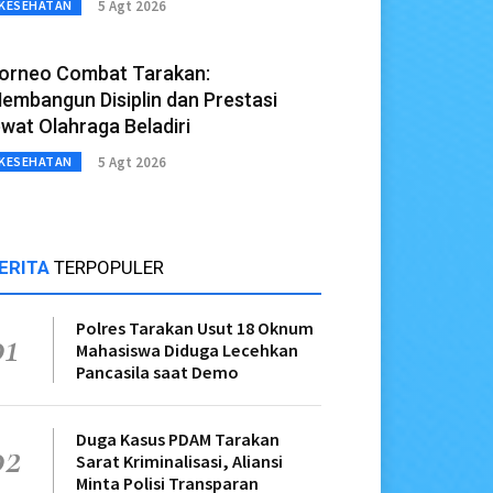
5 Agt 2026
KESEHATAN
orneo Combat Tarakan:
embangun Disiplin dan Prestasi
ewat Olahraga Beladiri
5 Agt 2026
KESEHATAN
ERITA
TERPOPULER
Polres Tarakan Usut 18 Oknum
01
Mahasiswa Diduga Lecehkan
Pancasila saat Demo
Duga Kasus PDAM Tarakan
02
Sarat Kriminalisasi, Aliansi
Minta Polisi Transparan