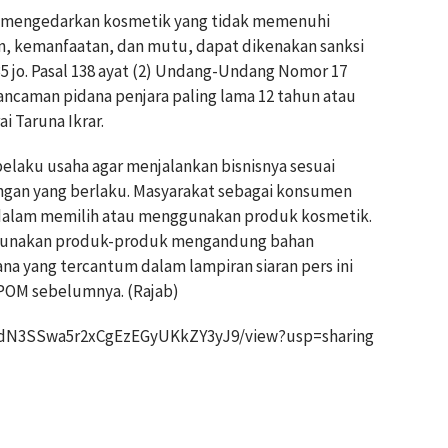
 mengedarkan kosmetik yang tidak memenuhi
n, kemanfaatan, dan mutu, dapat dikenakan sanksi
5 jo. Pasal 138 ayat (2) Undang-Undang Nomor 17
ncaman pidana penjara paling lama 12 tahun atau
ai Taruna Ikrar.
laku usaha agar menjalankan bisnisnya sesuai
gan yang berlaku. Masyarakat sebagai konsumen
a dalam memilih atau menggunakan produk kosmetik.
ggunakan produk-produk mengandung bahan
na yang tercantum dalam lampiran siaran pers ini
POM sebelumnya. (Rajab)
Di1dN3SSwa5r2xCgEzEGyUKkZY3yJ9/view?usp=sharing