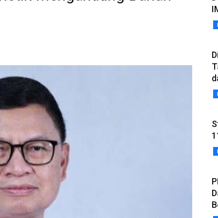
I
D
T
d
S
1
P
D
B