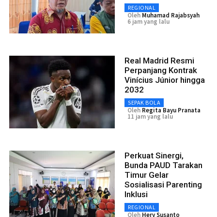
REGIONAL
Oleh
Muhamad Rajabsyah
6 jam yang lalu
Real Madrid Resmi
Perpanjang Kontrak
Vinícius Júnior hingga
2032
SEPAK BOLA
Oleh
Regita Bayu Pranata
11 jam yang lalu
Perkuat Sinergi,
Bunda PAUD Tarakan
Timur Gelar
Sosialisasi Parenting
Inklusi
REGIONAL
Oleh
Hery Susanto