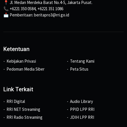
📍 Jl. Medan Merdeka Barat No.4-5, Jakarta Pusat.
📞 +6221 350 0584, +6221 351 1086
📩 Pemberitaan: beritapro3@rri.go.id
Ketentuan
Kebijakan Privasi
Tentang Kami
Pedoman Media Siber
Peta Situs
Link Terkait
RRI Digital
Audio Library
RRI NET Streaming
PPID LPP RRI
RRI Radio Streaming
JDIH LPP RRI