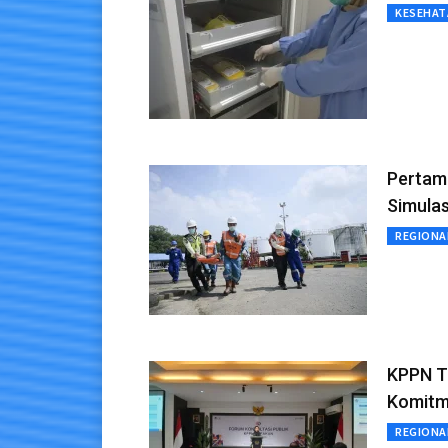
KESEHAT
Pertami
Simulas
REGIONA
KPPN Ta
Komitm
REGIONA