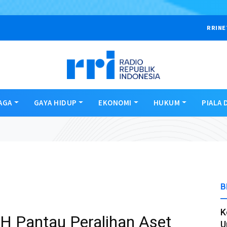
RRINE
AGA
GAYA HIDUP
EKONOMI
HUKUM
PIALA 
B
K
 Pantau Peralihan Aset
U