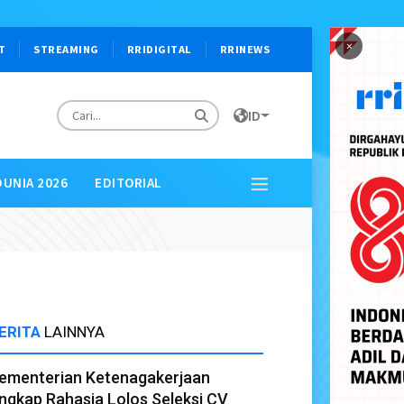
×
T
STREAMING
RRIDIGITAL
RRINEWS
ID
DUNIA 2026
EDITORIAL
ERITA
LAINNYA
ementerian Ketenagakerjaan
ngkap Rahasia Lolos Seleksi CV