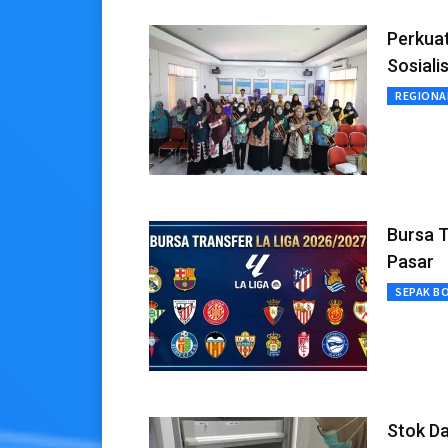
Perkuat
Sosiali
REGIONA
Bursa T
Pasar
SEPAK B
Stok D