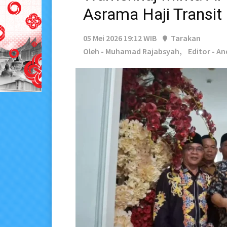
Asrama Haji Transit 
05 Mei 2026 19:12 WIB
Tarakan
Oleh - Muhamad Rajabsyah,
Editor - A