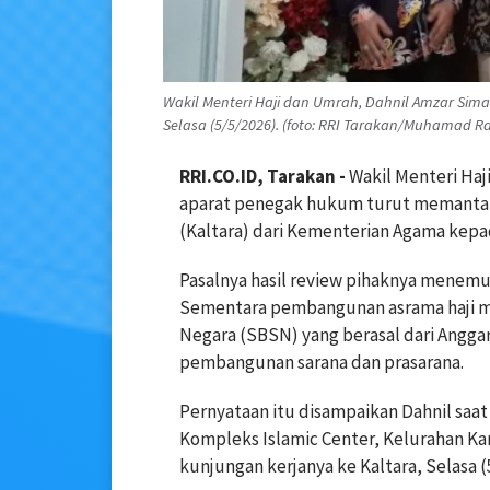
Wakil Menteri Haji dan Umrah, Dahnil Amzar Siman
Selasa (5/5/2026). (foto: RRI Tarakan/Muhamad R
RRI.CO.ID, Tarakan -
Wakil Menteri Haj
aparat penegak hukum turut memantau p
(Kaltara) dari Kementerian Agama kepa
Pasalnya hasil review pihaknya menemu
Sementara pembangunan asrama haji me
Negara (SBSN) yang berasal dari Angg
pembangunan sarana dan prasarana.
Pernyataan itu disampaikan Dahnil saat
Kompleks Islamic Center, Kelurahan K
kunjungan kerjanya ke Kaltara, Selasa (