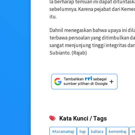
Ia berharap temuan ini dapat ditunta
sebelumnya. Karena pejabat dari Kemen
itu.
Dahnil menegaskan bahwa upaya ini dil
terbawa persoalan yang ditimbulkan da
sangat menjunjung tinggi integritas d
Subianto. (Rajab)
Kata Kunci / Tags
#AsramaHaji
haji
kaltara
kemenhaj
#