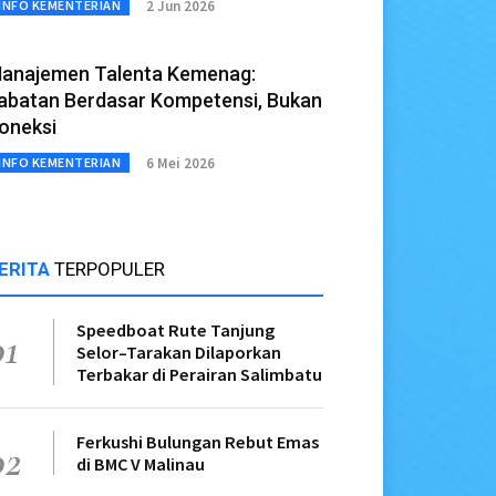
2 Jun 2026
INFO KEMENTERIAN
anajemen Talenta Kemenag:
abatan Berdasar Kompetensi, Bukan
oneksi
6 Mei 2026
INFO KEMENTERIAN
ERITA
TERPOPULER
Speedboat Rute Tanjung
01
Selor–Tarakan Dilaporkan
Terbakar di Perairan Salimbatu
Ferkushi Bulungan Rebut Emas
02
di BMC V Malinau