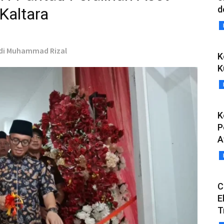
d
Kaltara
ndi Muhammad Rizal
K
K
K
P
A
C
E
T