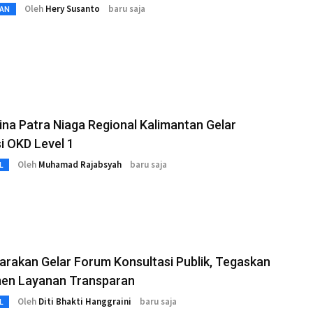
Oleh
Hery Susanto
baru saja
AN
na Patra Niaga Regional Kalimantan Gelar
i OKD Level 1
Oleh
Muhamad Rajabsyah
baru saja
L
rakan Gelar Forum Konsultasi Publik, Tegaskan
en Layanan Transparan
Oleh
Diti Bhakti Hanggraini
baru saja
L