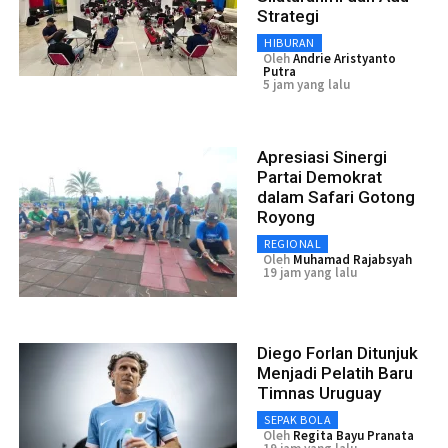
Strategi
HIBURAN
Oleh
Andrie Aristyanto
Putra
5 jam yang lalu
Apresiasi Sinergi
Partai Demokrat
dalam Safari Gotong
Royong
REGIONAL
Oleh
Muhamad Rajabsyah
19 jam yang lalu
Diego Forlan Ditunjuk
Menjadi Pelatih Baru
Timnas Uruguay
SEPAK BOLA
Oleh
Regita Bayu Pranata