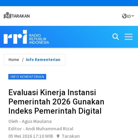
TARAKAN
ID
Home
Info Kementerian
INFO KEMENTERIAN
Evaluasi Kinerja Instansi
Pemerintah 2026 Gunakan
Indeks Pemerintah Digital
Oleh - Agus Maulana
Editor - Andi Muhammad Rizal
05 Mei 2026 17:10 WIB
Tarakan