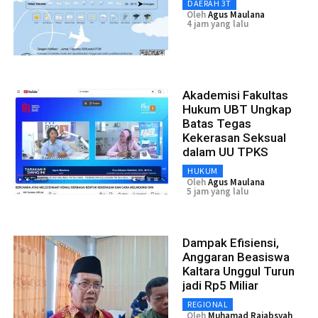
DAERAH 3T
Oleh
Agus Maulana
4 jam yang lalu
Akademisi Fakultas
Hukum UBT Ungkap
Batas Tegas
Kekerasan Seksual
dalam UU TPKS
HUKUM
Oleh
Agus Maulana
5 jam yang lalu
Dampak Efisiensi,
Anggaran Beasiswa
Kaltara Unggul Turun
jadi Rp5 Miliar
REGIONAL
Oleh
Muhamad Rajabsyah