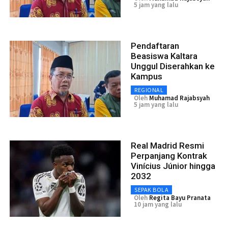
5 jam yang lalu
Pendaftaran
Beasiswa Kaltara
Unggul Diserahkan ke
Kampus
REGIONAL
Oleh
Muhamad Rajabsyah
5 jam yang lalu
Real Madrid Resmi
Perpanjang Kontrak
Vinícius Júnior hingga
2032
SEPAK BOLA
Oleh
Regita Bayu Pranata
10 jam yang lalu