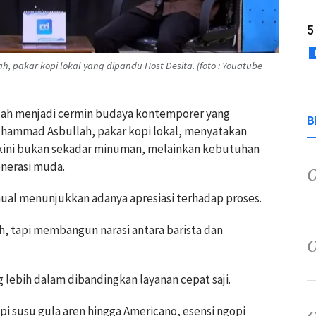
5
pakar kopi lokal yang dipandu Host Desita. (foto : Youatube
elah menjadi cermin budaya kontemporer yang
B
uhammad Asbullah, pakar kopi lokal, menyatakan
kini bukan sekadar minuman, melainkan kebutuhan
enerasi muda.
nual menunjukkan adanya apresiasi terhadap proses.
 tapi membangun narasi antara barista dan
ng lebih dalam dibandingkan layanan cepat saji.
pi susu gula aren hingga Americano, esensi ngopi