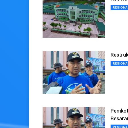
REGIONA
Restruk
REGIONA
Pemkot 
Besaran
REGIONA