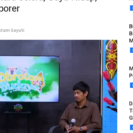
porer
B
ustam Sayuti
B
M
M
P
D
T
G