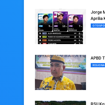
Jorge M
Aprilia
OTOSPO
APBD Tu
REGIONA
RSU Ko