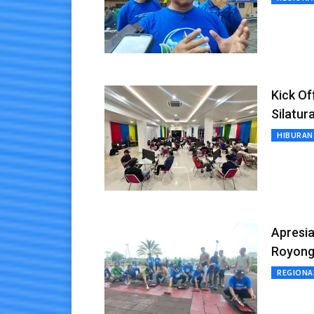
Kick O
Silatur
HIBURAN
Apresia
Royon
REGIONA