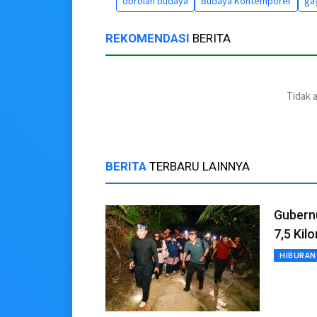
obrolan budaya
Budaya Kontemporer
ga
REKOMENDASI
BERITA
Tidak 
BERITA
TERBARU LAINNYA
Gubernu
7,5 Kil
HIBURAN