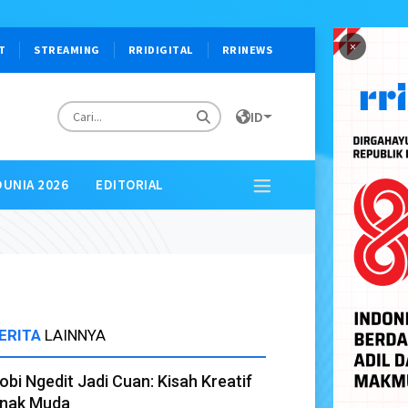
×
T
STREAMING
RRIDIGITAL
RRINEWS
ID
DUNIA 2026
EDITORIAL
ERITA
LAINNYA
obi Ngedit Jadi Cuan: Kisah Kreatif
nak Muda