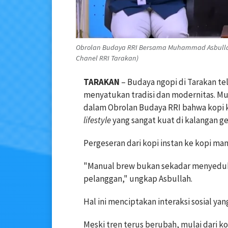
Obrolan Budaya RRI Bersama Muhammad Asbullah, 
Chanel RRI Tarakan)
TARAKAN
– Budaya ngopi di Tarakan t
menyatukan tradisi dan modernitas. M
dalam Obrolan Budaya RRI bahwa kopi 
lifestyle
yang sangat kuat di kalangan g
Pergeseran dari kopi instan ke kopi ma
"Manual brew bukan sekadar menyeduh,
pelanggan," ungkap Asbullah.
Hal ini menciptakan interaksi sosial ya
Meski tren terus berubah, mulai dari ko