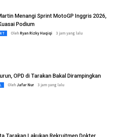
artin Menangi Sprint MotoGP Inggris 2026,
 Kuasai Podium
Oleh
Ryan Rizky Haqiqi
3 jam yang lalu
RT
run, OPD di Tarakan Bakal Dirampingkan
Oleh
Jafar Nur
3 jam yang lalu
L
ta Tarakan Lakukan Rekruitmen Dokter