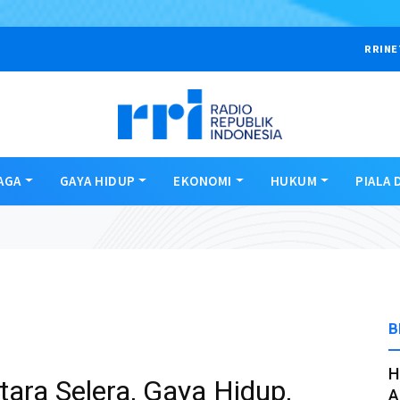
RRINE
AGA
GAYA HIDUP
EKONOMI
HUKUM
PIALA 
B
H
tara Selera, Gaya Hidup,
A