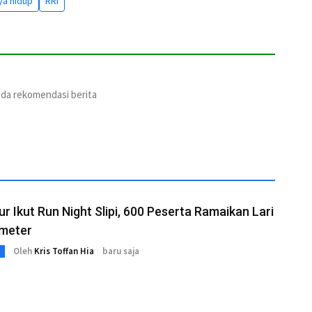
ya hidup
RRI
ada rekomendasi berita
r Ikut Run Night Slipi, 600 Peserta Ramaikan Lari
ometer
Oleh
Kris Toffan Hia
baru saja