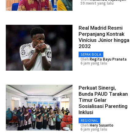
59 menit yang lalu
Real Madrid Resmi
Perpanjang Kontrak
Vinícius Júnior hingga
2032
SEPAK BOLA
Oleh
Regita Bayu Pranata
6 jam yang lalu
Perkuat Sinergi,
Bunda PAUD Tarakan
Timur Gelar
Sosialisasi Parenting
Inklusi
REGIONAL
Oleh
Hery Susanto
6 jam yang lalu