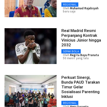
REGIONAL
Oleh
Muhamad Rajabsyah
baru saja
Real Madrid Resmi
Perpanjang Kontrak
Vinícius Júnior hingga
2032
SEPAK BOLA
Oleh
Regita Bayu Pranata
50 menit yang lalu
Perkuat Sinergi,
Bunda PAUD Tarakan
Timur Gelar
Sosialisasi Parenting
Inklusi
REGIONAL
Oleh
Hery Susanto