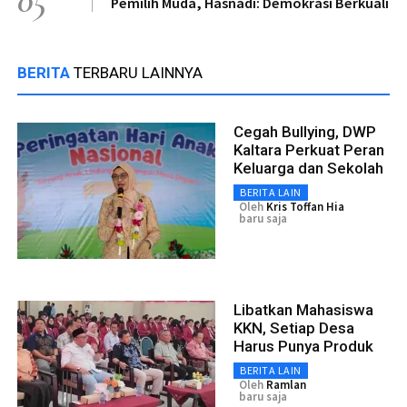
Pemilih Muda, Hasnadi: Demokrasi Berkuali
BERITA
TERBARU LAINNYA
Cegah Bullying, DWP
Kaltara Perkuat Peran
Keluarga dan Sekolah
BERITA LAIN
Oleh
Kris Toffan Hia
baru saja
Libatkan Mahasiswa
KKN, Setiap Desa
Harus Punya Produk
BERITA LAIN
Oleh
Ramlan
baru saja