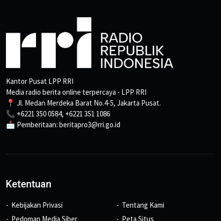
Kantor Pusat LPP RRI
Media radio berita online terpercaya - LPP RRI
📍 Jl. Medan Merdeka Barat No.4-5, Jakarta Pusat.
📞 +6221 350 0584, +6221 351 1086
📩 Pemberitaan: beritapro3@rri.go.id
Ketentuan
Kebijakan Privasi
Tentang Kami
Pedoman Media Siber
Peta Situs