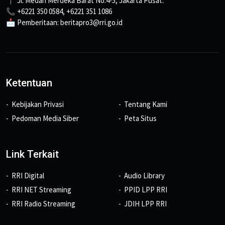
📍 Jl. Medan Merdeka Barat No.4-5, Jakarta Pusat.
📞 +6221 350 0584, +6221 351 1086
📩 Pemberitaan: beritapro3@rri.go.id
Ketentuan
Kebijakan Privasi
Tentang Kami
Pedoman Media Siber
Peta Situs
Link Terkait
RRI Digital
Audio Library
RRI NET Streaming
PPID LPP RRI
RRI Radio Streaming
JDIH LPP RRI