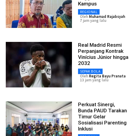
Kampus
REGIONAL
Oleh
Muhamad Rajabsyah
7 jam yang lalu
Real Madrid Resmi
Perpanjang Kontrak
Vinícius Júnior hingga
2032
SEPAK BOLA
Oleh
Regita Bayu Pranata
13 jam yang lalu
Perkuat Sinergi,
Bunda PAUD Tarakan
Timur Gelar
Sosialisasi Parenting
Inklusi