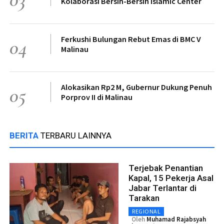
Kolaborasi Bersih-Bersih Islamic Center
Ferkushi Bulungan Rebut Emas di BMC V
04
Malinau
Alokasikan Rp2 M, Gubernur Dukung Penuh
05
Porprov II di Malinau
BERITA
TERBARU LAINNYA
Terjebak Penantian
Kapal, 15 Pekerja Asal
Jabar Terlantar di
Tarakan
REGIONAL
Oleh
Muhamad Rajabsyah