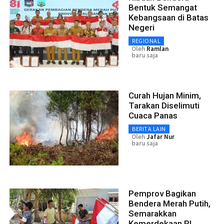
Bentuk Semangat
Kebangsaan di Batas
Negeri
REGIONAL
Oleh
Ramlan
baru saja
Curah Hujan Minim,
Tarakan Diselimuti
Cuaca Panas
BERITA LAIN
Oleh
Jafar Nur
baru saja
Pemprov Bagikan
Bendera Merah Putih,
Semarakkan
Kemerdekaan RI