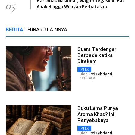
Hari Anak Nasional, Wagub Tegaskan Hak
05
Anak Hingga Wilayah Perbatasan
BERITA
TERBARU LAINNYA
Suara Terdengar
Berbeda ketika
Direkam
IPTEK
Oleh
Ervi Febrianti
baru saja
Buku Lama Punya
Aroma Khas? Ini
Penyebabnya
IPTEK
Oleh
Ervi Febrianti