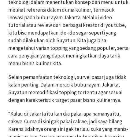
teknologi dalam menentukan konsep dan menu untuk
melihat referensi dalam dunia kuliner, termasuk
inovasi pada bubur ayam Jakarta. Melalui video
tutorial atau review dari berbagai kreator di youtube,
kita bisa mendapatkan ide-ide segar seperti yang
sudah dilakukan oleh Suyatun. Kita juga bisa
mengetahui varian topping yang sedang populer, serta
cara penyajian yang dapat meningkatkan daya tarik
menu bisnis kuliner kita.
Selain pemanfaatan teknologi, survei pasar juga tidak
kalah penting. Dalam meracik bubur ayam Jakarta,
Suyatun memodifikasi topping tertentu agar sesuai
dengan karakteristik target pasar bisnis kulinernya.
“Kalau di Jakarta itu kan dia pakai apa namanya itu,
cakwe. Cuma di sini gak pakai cakwe, jadi saya bilang
Karena lidahnya orang sini gak terlalu suka yang manis-
manis, ya kan. Apalagi namanya bubur dikasih kue itu