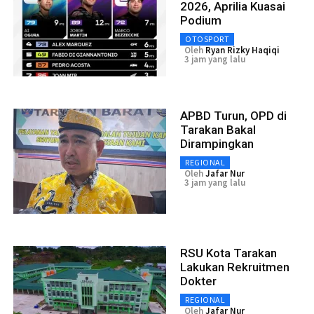
2026, Aprilia Kuasai
Podium
OTOSPORT
Oleh
Ryan Rizky Haqiqi
3 jam yang lalu
APBD Turun, OPD di
Tarakan Bakal
Dirampingkan
REGIONAL
Oleh
Jafar Nur
3 jam yang lalu
RSU Kota Tarakan
Lakukan Rekruitmen
Dokter
REGIONAL
Oleh
Jafar Nur