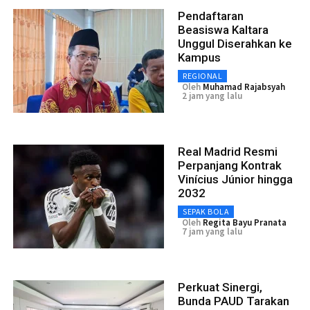
Pendaftaran
Beasiswa Kaltara
Unggul Diserahkan ke
Kampus
REGIONAL
Oleh
Muhamad Rajabsyah
2 jam yang lalu
Real Madrid Resmi
Perpanjang Kontrak
Vinícius Júnior hingga
2032
SEPAK BOLA
Oleh
Regita Bayu Pranata
7 jam yang lalu
Perkuat Sinergi,
Bunda PAUD Tarakan