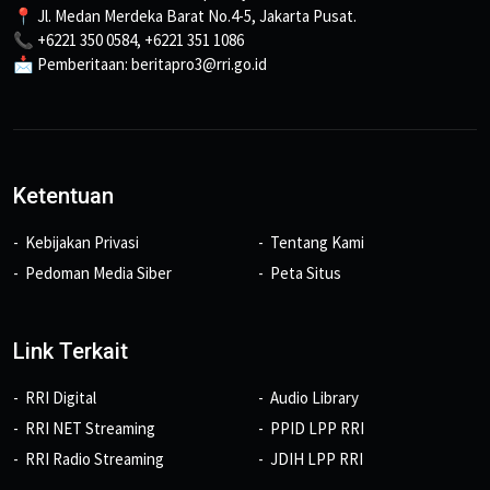
📍 Jl. Medan Merdeka Barat No.4-5, Jakarta Pusat.
📞 +6221 350 0584, +6221 351 1086
📩 Pemberitaan: beritapro3@rri.go.id
Ketentuan
Kebijakan Privasi
Tentang Kami
Pedoman Media Siber
Peta Situs
Link Terkait
RRI Digital
Audio Library
RRI NET Streaming
PPID LPP RRI
RRI Radio Streaming
JDIH LPP RRI