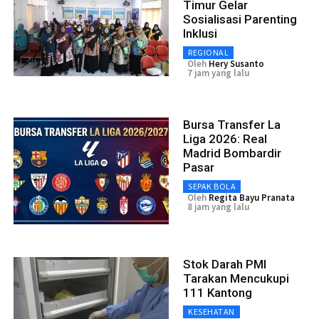
Timur Gelar
Sosialisasi Parenting
Inklusi
REGIONAL
Oleh
Hery Susanto
7 jam yang lalu
Bursa Transfer La
Liga 2026: Real
Madrid Bombardir
Pasar
SEPAK BOLA
Oleh
Regita Bayu Pranata
8 jam yang lalu
Stok Darah PMI
Tarakan Mencukupi
111 Kantong
KESEHATAN