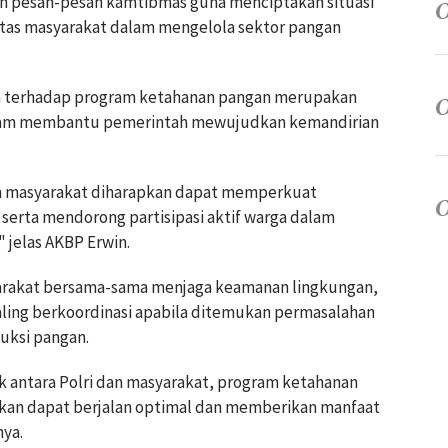
an pesan-pesan kamtibmas guna menciptakan situasi
itas masyarakat dalam mengelola sektor pangan
 terhadap program ketahanan pangan merupakan
dalam membantu pemerintah mewujudkan kemandirian
h masyarakat diharapkan dapat memperkuat
erta mendorong partisipasi aktif warga dalam
jelas AKBP Erwin.
rakat bersama-sama menjaga keamanan lingkungan,
ing berkoordinasi apabila ditemukan permasalahan
uksi pangan.
k antara Polri dan masyarakat, program ketahanan
pkan dapat berjalan optimal dan memberikan manfaat
nya.