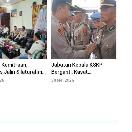
 Kemitraan,
Jabatan Kepala KSKP
s Jalin Silaturahmi
Berganti, Kasat
 IKAT Tarakan
Resnarkoba Resmi Defintif
026
30 Mei 2026