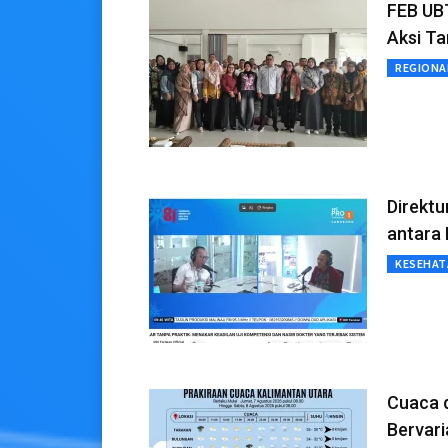
FEB UB
Aksi T
REGIONA
Direktu
antara
KESEHAT
Cuaca d
Bervari