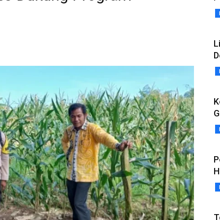
L
D
K
G
P
H
T