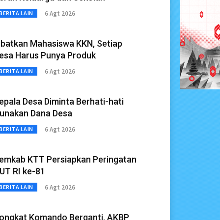
6 Agt 2026
BERITA LAIN
ibatkan Mahasiswa KKN, Setiap
esa Harus Punya Produk
6 Agt 2026
BERITA LAIN
epala Desa Diminta Berhati-hati
unakan Dana Desa
6 Agt 2026
BERITA LAIN
emkab KTT Persiapkan Peringatan
UT RI ke-81
6 Agt 2026
BERITA LAIN
ongkat Komando Berganti, AKBP