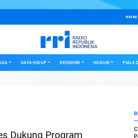
RRINE
AGA
GAYA HIDUP
EKONOMI
HUKUM
PIALA 
B
C
lres Dukung Program
P