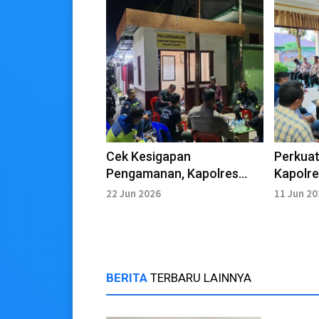
Cek Kesigapan
Perkuat
Pengamanan, Kapolres
Kapolre
Tarakan Tinjau Pos
dengan
22 Jun 2026
11 Jun 2
Kamling
BERITA
TERBARU LAINNYA