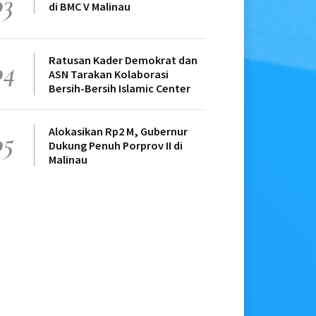
03
di BMC V Malinau
Ratusan Kader Demokrat dan
04
ASN Tarakan Kolaborasi
Bersih-Bersih Islamic Center
Alokasikan Rp2 M, Gubernur
05
Dukung Penuh Porprov II di
Malinau