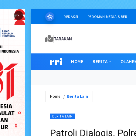
×
REDAKSI
PEDOMAN MEDIA SIBER
TARAKAN
HOME
BERITA
OLAHR
Home
Berita Lain
BERITA LAIN
Patroli Dialogis, Po