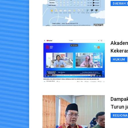
DAERAH 
Akadem
Kekera
HUKUM
Dampak 
Turun j
REGIONA