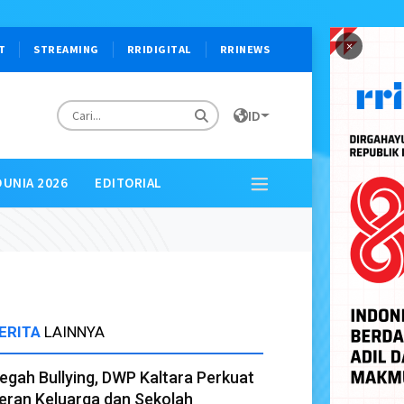
×
T
STREAMING
RRIDIGITAL
RRINEWS
ID
DUNIA 2026
EDITORIAL
ERITA
LAINNYA
egah Bullying, DWP Kaltara Perkuat
eran Keluarga dan Sekolah