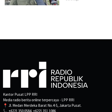
Kantor Pusat LPP RRI
Media radio berita online terpercaya - LPP RRI
📍 Jl. Medan Merdeka Barat No.4-5, Jakarta Pusat.
📞 +6221 350 0584, +6221 351 1086