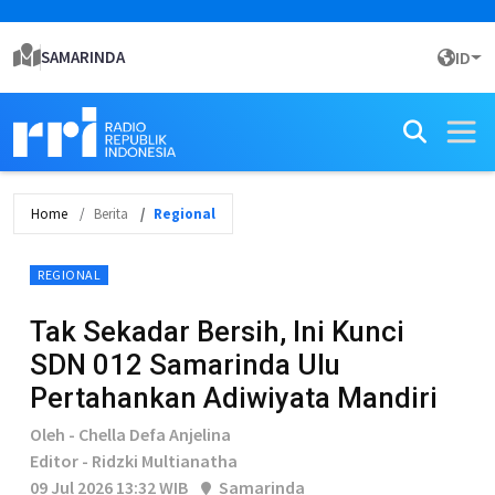
SAMARINDA
ID
Home
Berita
Regional
REGIONAL
Tak Sekadar Bersih, Ini Kunci
SDN 012 Samarinda Ulu
Pertahankan Adiwiyata Mandiri
Oleh - Chella Defa Anjelina
Editor - Ridzki Multianatha
09 Jul 2026 13:32 WIB
Samarinda