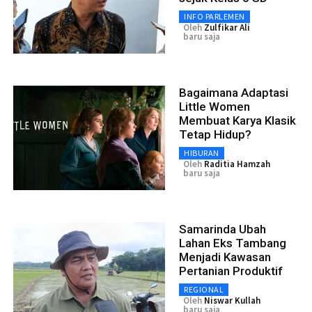
INFO PARLEMEN
Oleh
Zulfikar Ali
baru saja
Bagaimana Adaptasi
Little Women
Membuat Karya Klasik
Tetap Hidup?
HIBURAN
Oleh
Raditia Hamzah
baru saja
Samarinda Ubah
Lahan Eks Tambang
Menjadi Kawasan
Pertanian Produktif
REGIONAL
Oleh
Niswar Kullah
baru saja