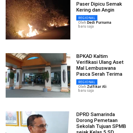
Paser Dipicu Semak
Kering dan Angin
REGIONAL
Oleh
Dedi Purnama
baru saja
BPKAD Kaltim
Verifikasi Ulang Aset
Mal Lembuswana
Pasca Serah Terima
REGIONAL
Oleh
Zulfikar Ali
baru saja
DPRD Samarinda
Dorong Pemetaan
Sekolah Tujuan SPMB
sejak Kelas 5 SD