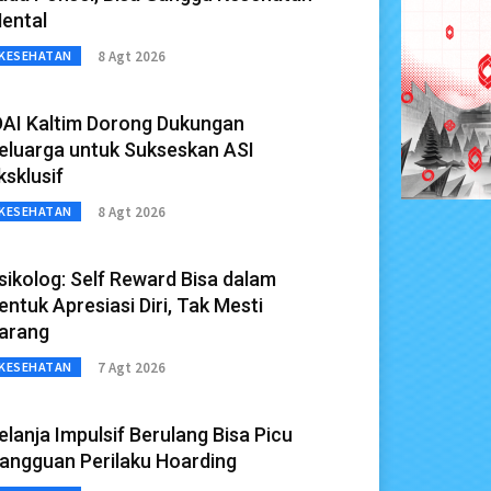
ental
8 Agt 2026
KESEHATAN
DAI Kaltim Dorong Dukungan
eluarga untuk Sukseskan ASI
ksklusif
8 Agt 2026
KESEHATAN
sikolog: Self Reward Bisa dalam
entuk Apresiasi Diri, Tak Mesti
arang
7 Agt 2026
KESEHATAN
elanja Impulsif Berulang Bisa Picu
angguan Perilaku Hoarding