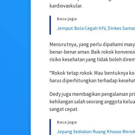
kardiovaskular.
Baca juga:
Jemput Bola Cegah HIV, Dinkes Samar
Menurutnya, yang perlu dipahami masy
benar-benar aman. Baik rokok konven
risiko kesehatan yang tidak boleh dire
“Rokok tetap rokok. Mau bentuknya kon
harus diperhitungkan terhadap kesehat
Dedy juga membagikan pengalaman pri
kehilangan salah seorang anggota kelu
sangat cepat.
Baca juga:
Jepang Sediakan Ruang Khusus Meroko