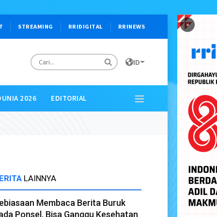
×
T
STREAMING
RRIDIGITAL
RRINEWS
ID
DUNIA 2026
EDITORIAL
ERITA
LAINNYA
ebiasaan Membaca Berita Buruk
ada Ponsel, Bisa Ganggu Kesehatan