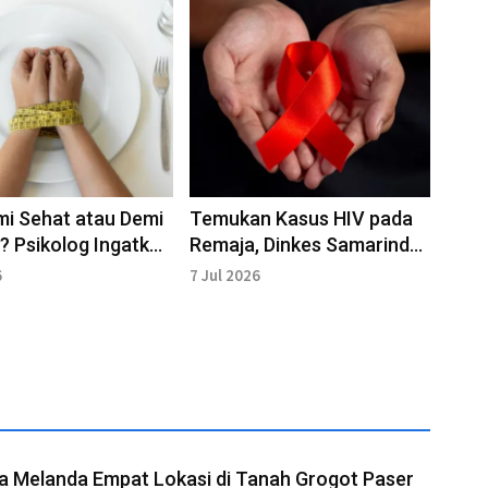
mi Sehat atau Demi
Temukan Kasus HIV pada
i? Psikolog Ingatkan
Remaja, Dinkes Samarinda
Diet Tak Sekadar
Dorong Edukasi di Sekolah
6
7 Jul 2026
a Melanda Empat Lokasi di Tanah Grogot Paser