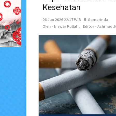
Kesehatan
06 Jun 2026 22:17 WIB
Samarinda
Oleh - Niswar Kullah,
Editor - Achmad J