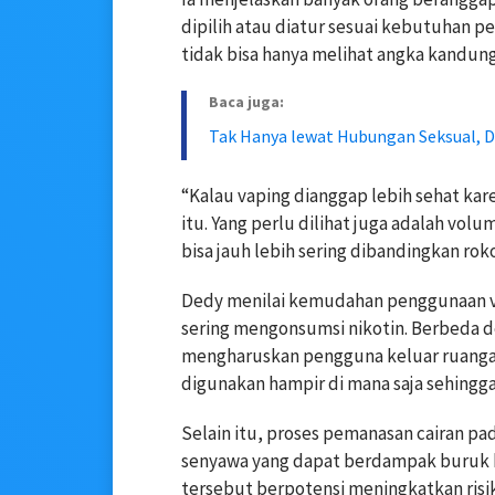
dipilih atau diatur sesuai kebutuhan 
tidak bisa hanya melihat angka kandung
Baca juga:
Tak Hanya lewat Hubungan Seksual, Di
“Kalau vaping dianggap lebih sehat kar
itu. Yang perlu dilihat juga adalah vo
bisa jauh lebih sering dibandingkan rok
Dedy menilai kemudahan penggunaan v
sering mengonsumsi nikotin. Berbeda d
mengharuskan pengguna keluar ruangan
digunakan hampir di mana saja sehingga
Selain itu, proses pemanasan cairan p
senyawa yang dapat berdampak buruk b
tersebut berpotensi meningkatkan ris