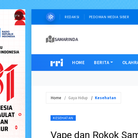
×
REDAKSI
PEDOMAN MEDIA SIBER
SAMARINDA
HOME
BERITA
OLAHR
Home
Gaya Hidup
Kesehatan
KESEHATAN
Vape dan Rokok Sam