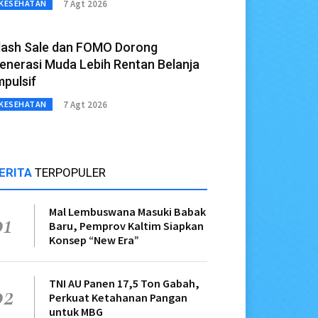
7 Agt 2026
KESEHATAN
lash Sale dan FOMO Dorong
enerasi Muda Lebih Rentan Belanja
mpulsif
7 Agt 2026
KESEHATAN
ERITA
TERPOPULER
Mal Lembuswana Masuki Babak
01
Baru, Pemprov Kaltim Siapkan
Konsep “New Era”
TNI AU Panen 17,5 Ton Gabah,
02
Perkuat Ketahanan Pangan
untuk MBG