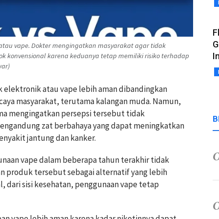
F
G
k atau vape. Dokter mengingatkan masyarakat agar tidak
I
 konvensional karena keduanya tetap memiliki risiko terhadap
war)
 elektronik atau vape lebih aman dibandingkan
rcaya masyarakat, terutama kalangan muda. Namun,
ama mengingatkan persepsi tersebut tidak
B
mengandung zat berbahaya yang dapat meningkatkan
enyakit jantung dan kanker.
aan vape dalam beberapa tahun terakhir tidak
 produk tersebut sebagai alternatif yang lebih
l, dari sisi kesehatan, penggunaan vape tetap
an vape lebih aman karena kadar nikotinnya dapat