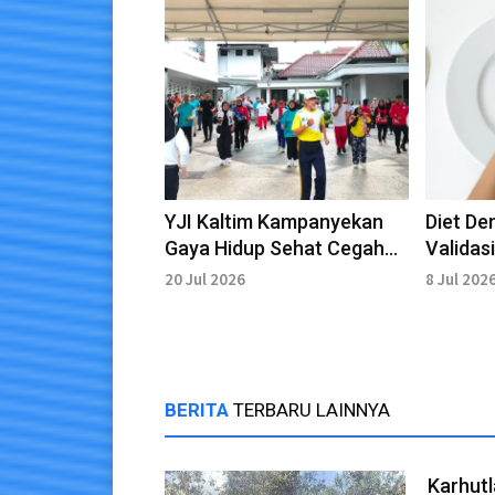
YJI Kaltim Kampanyekan
Diet De
Gaya Hidup Sehat Cegah
Validas
Penyakit Jantung
Tujuan 
20 Jul 2026
8 Jul 202
Menge
BERITA
TERBARU LAINNYA
Karhutl