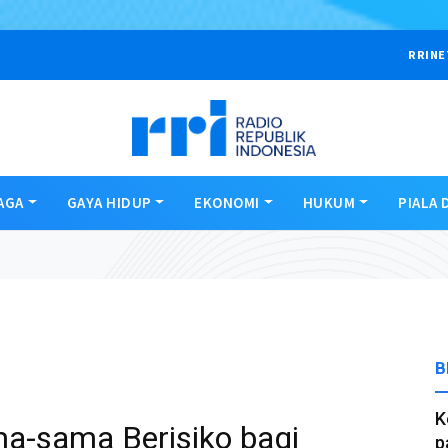
RRINE
AGA
GAYA HIDUP
EKONOMI
HUKUM
PIALA 
B
K
a-sama Berisiko bagi
p