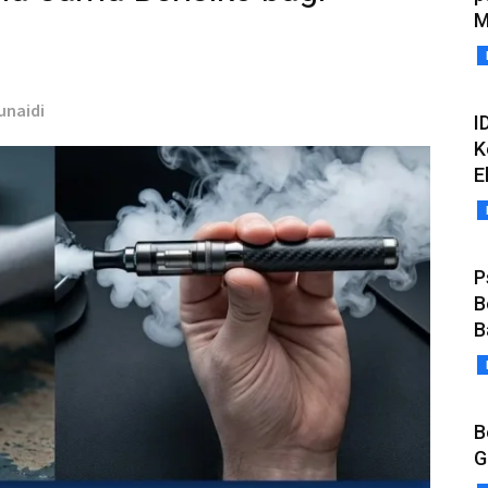
M
unaidi
I
K
E
P
B
B
B
G