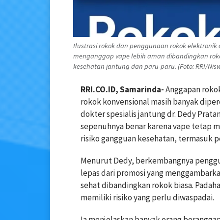
Ilustrasi rokok dan penggunaan rokok elektroni
menganggap vape lebih aman dibandingkan rokok
kesehatan jantung dan paru-paru. (Foto: RRI/Nis
RRI.CO.ID, Samarinda-
Anggapan rokok
rokok konvensional masih banyak dipe
dokter spesialis jantung dr. Dedy Prat
sepenuhnya benar karena vape tetap 
risiko gangguan kesehatan, termasuk p
Menurut Dedy, berkembangnya penggun
lepas dari promosi yang menggambarkan
sehat dibandingkan rokok biasa. Padaha
memiliki risiko yang perlu diwaspadai.
Ia menjelaskan banyak orang beranggap