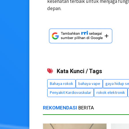
kesehatan terbaik untuk menjaga fungsi
depan.
Kata Kunci / Tags
Bahaya rokok
bahaya vape
gaya hidup s
Penyakit Kardiovaskular
rokok elektronik
REKOMENDASI
BERITA