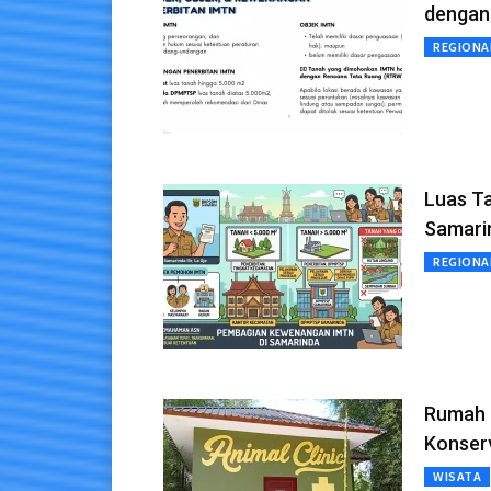
dengan 
REGIONA
Luas T
Samari
REGIONA
Rumah 
Konser
WISATA