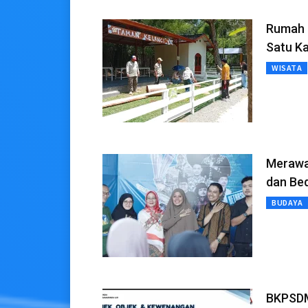
Rumah U
Satu K
WISATA
Merawat
dan Be
BUDAYA
BKPSDM