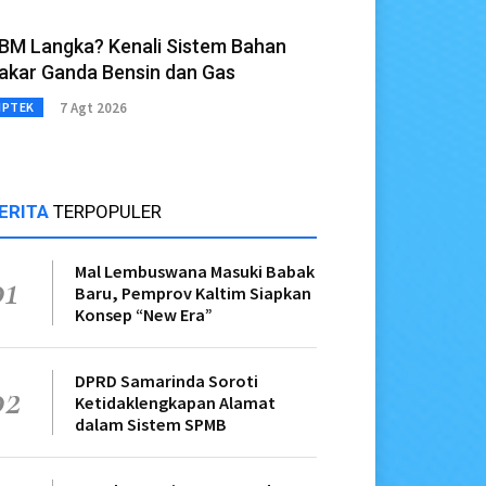
BM Langka? Kenali Sistem Bahan
akar Ganda Bensin dan Gas
7 Agt 2026
IPTEK
ERITA
TERPOPULER
Mal Lembuswana Masuki Babak
01
Baru, Pemprov Kaltim Siapkan
Konsep “New Era”
DPRD Samarinda Soroti
02
Ketidaklengkapan Alamat
dalam Sistem SPMB