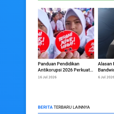
Panduan Pendidikan
Alasan 
Antikorupsi 2026 Perkuat
Bandwid
Karakter Integritas Siswa
16 Jul 2026
6 Jul 202
BERITA
TERBARU LAINNYA