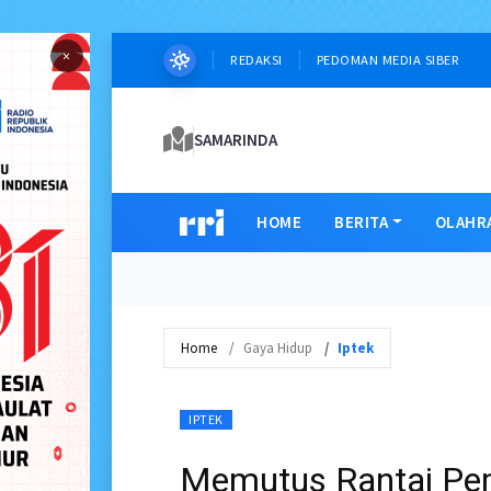
×
REDAKSI
PEDOMAN MEDIA SIBER
SAMARINDA
HOME
BERITA
OLAHR
Home
Gaya Hidup
Iptek
IPTEK
Memutus Rantai Pem