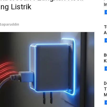
I
ng Listrik
- Saparuddin
T
A
B
K
D
T
M