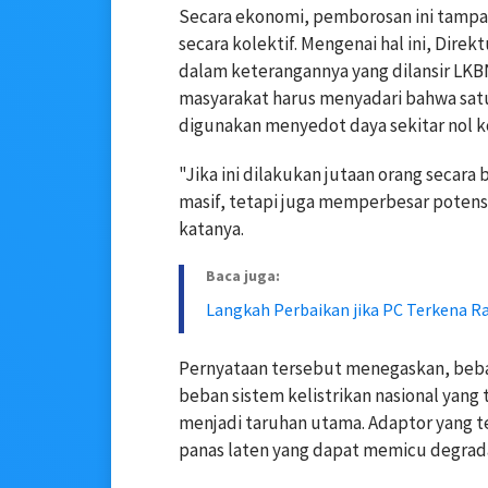
Secara ekonomi, pemborosan ini tampa
secara kolektif. Mengenai hal ini, Dir
dalam keterangannya yang dilansir LKB
masyarakat harus menyadari bahwa satu
digunakan menyedot daya sekitar nol k
"Jika ini dilakukan jutaan orang secar
masif, tetapi juga memperbesar potensi ri
katanya.
Baca juga:
Langkah Perbaikan jika PC Terkena 
Pernyataan tersebut menegaskan, beban
beban sistem kelistrikan nasional yang t
menjadi taruhan utama. Adaptor yang te
panas laten yang dapat memicu degradas