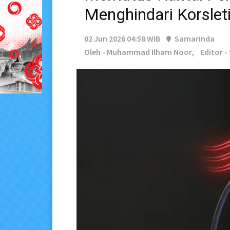
Menghindari Korsleti
02 Jun 2026 04:58 WIB
Samarinda
Oleh - Muhammad Ilham Noor,
Editor 