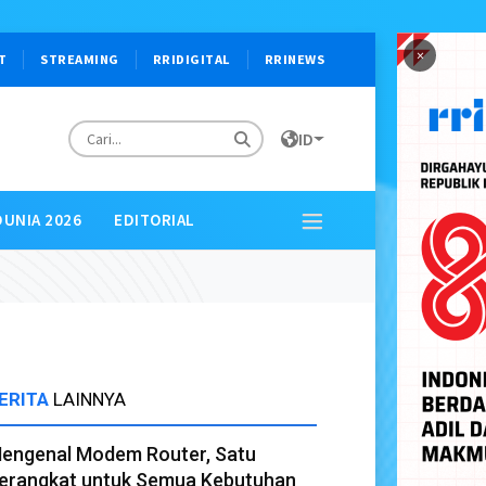
×
T
STREAMING
RRIDIGITAL
RRINEWS
ID
DUNIA 2026
EDITORIAL
ERITA
LAINNYA
engenal Modem Router, Satu
erangkat untuk Semua Kebutuhan