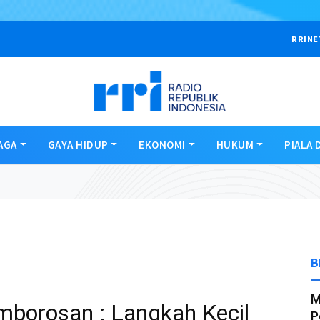
RRINE
AGA
GAYA HIDUP
EKONOMI
HUKUM
PIALA 
B
M
borosan : Langkah Kecil
P