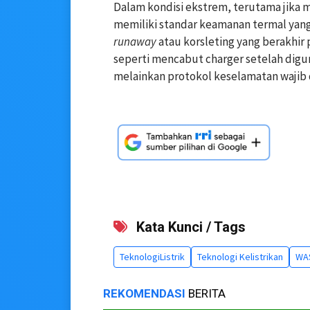
Dalam kondisi ekstrem, terutama jika 
memiliki standar keamanan termal yan
runaway
atau korsleting yang berakhir 
seperti mencabut charger setelah digu
melainkan protokol keselamatan wajib 
Kata Kunci / Tags
TeknologiListrik
Teknologi Kelistrikan
WAS
REKOMENDASI
BERITA