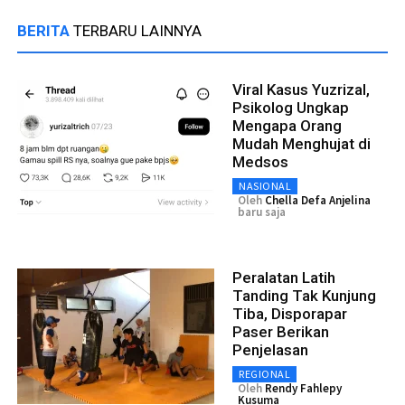
BERITA
TERBARU LAINNYA
Viral Kasus Yuzrizal,
Psikolog Ungkap
Mengapa Orang
Mudah Menghujat di
Medsos
NASIONAL
Oleh
Chella Defa Anjelina
baru saja
Peralatan Latih
Tanding Tak Kunjung
Tiba, Disporapar
Paser Berikan
Penjelasan
REGIONAL
Oleh
Rendy Fahlepy
Kusuma