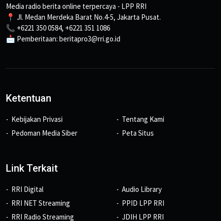
Media radio berita online terpercaya - LPP RRI
📍 Jl. Medan Merdeka Barat No.4-5, Jakarta Pusat.
📞 +6221 350 0584, +6221 351 1086
📩 Pemberitaan: beritapro3@rri.go.id
Ketentuan
Kebijakan Privasi
Tentang Kami
Pedoman Media Siber
Peta Situs
Link Terkait
RRI Digital
Audio Library
RRI NET Streaming
PPID LPP RRI
RRI Radio Streaming
JDIH LPP RRI