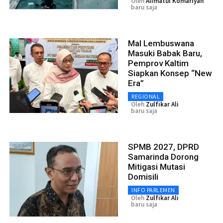
Oleh
Alimatul Komariyah
baru saja
Mal Lembuswana
Masuki Babak Baru,
Pemprov Kaltim
Siapkan Konsep “New
Era”
REGIONAL
Oleh
Zulfikar Ali
baru saja
SPMB 2027, DPRD
Samarinda Dorong
Mitigasi Mutasi
Domisili
INFO PARLEMEN
Oleh
Zulfikar Ali
baru saja