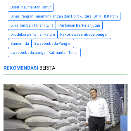
BRMP Kalimantan Timur
Dinas Pangan Tanaman Pangan dan Hortikultura (DPTPH) Kaltim
Luas Tambah Tanam (LTT)
Pertanian Berkelanjutan
produksi pertanian kaltim
Rakor swasembada pangan
Samarinda
Swasembada Pangan
swasembada pangan Kalimantan Timur
REKOMENDASI
BERITA