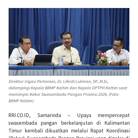
Direktur Irigasi Pertanian, Dr. Liferdi Lukman, SP., M.Si.,
didampingi Kepala BRMP Kaltim dan Kepala DPTPH Kaltim saat
memimpin Rakor Swasembada Pangan Provinsi 2026. (Foto:
BRMP Kaltim)
RRI.CO.ID, Samarinda – Upaya mempercepat
swasembada pangan berkelanjutan di Kalimantan
Timur kembali dikuatkan melalui Rapat Koordinasi