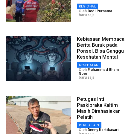
REGIONAL
Oleh
Dedi Purnama
baru saja
Kebiasaan Membaca
Berita Buruk pada
Ponsel, Bisa Ganggu
Kesehatan Mental
KESEHATAN
Oleh
Muhammad Ilham
Noor
baru saja
Petugas Inti
Paskibraka Kaltim
Masih Dirahasiakan
Pelatih
BERITA LAIN
Oleh
Denny Kartikasari
baru saja