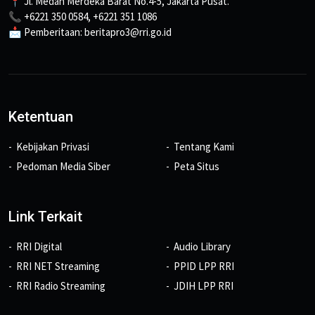
📍 Jl. Medan Merdeka Barat No.4-5, Jakarta Pusat.
📞 +6221 350 0584, +6221 351 1086
📩 Pemberitaan: beritapro3@rri.go.id
Ketentuan
Kebijakan Privasi
Tentang Kami
Pedoman Media Siber
Peta Situs
Link Terkait
RRI Digital
Audio Library
RRI NET Streaming
PPID LPP RRI
RRI Radio Streaming
JDIH LPP RRI