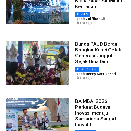
Bidik Pasar Air Minum
Kemasan
BISNIS
Oleh
Zulfikar Ali
baru saja
Bunda PAUD Berau
Bongkar Kunci Cetak
Generasi Unggul
Sejak Usia Dini
BERITA LAIN
Oleh
Denny Kartikasari
baru saja
BAIMBAI 2026
Perkuat Budaya
Inovasi menuju
Samarinda Sangat
Inovatif