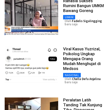
Rahasia Sukses
Rumini Bangun UMKM
Bawang Goreng
UMKM
Oleh
Fadelis Sigalingging
baru saja
Viral Kasus Yuzrizal,
Psikolog Ungkap
Mengapa Orang
Mudah Menghujat di
Medsos
NASIONAL
Oleh
Chella Defa Anjelina
baru saja
Peralatan Latih
Tanding Tak Kunjung
Tiba, Disporapar