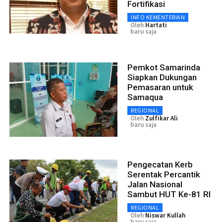
Fortifikasi
INFO KEMENTERIAN
Oleh
Hartati
baru saja
Pemkot Samarinda
Siapkan Dukungan
Pemasaran untuk
Samaqua
REGIONAL
Oleh
Zulfikar Ali
baru saja
Pengecatan Kerb
Serentak Percantik
Jalan Nasional
Sambut HUT Ke-81 RI
REGIONAL
Oleh
Niswar Kullah
baru saja