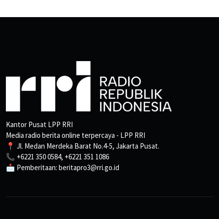
Kantor Pusat LPP RRI
Media radio berita online terpercaya - LPP RRI
📍 Jl. Medan Merdeka Barat No.4-5, Jakarta Pusat.
📞 +6221 350 0584, +6221 351 1086
📩 Pemberitaan: beritapro3@rri.go.id