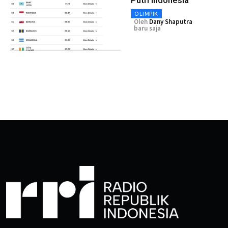
OLIMPIK
Oleh
Dany Shaputra
baru saja