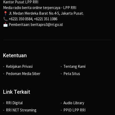
Kantor Pusat LPP RRI
Media radio berita online terpercaya - LPP RRI
📍 Jl. Medan Merdeka Barat No.4-5, Jakarta Pusat.
📞 +6221 350 0584, +6221 351 1086
📩 Pemberitaan: beritapro3@rri.go.id
Ketentuan
Kebijakan Privasi
Tentang Kami
Pedoman Media Siber
Peta Situs
Link Terkait
RRI Digital
Audio Library
RRI NET Streaming
PPID LPP RRI