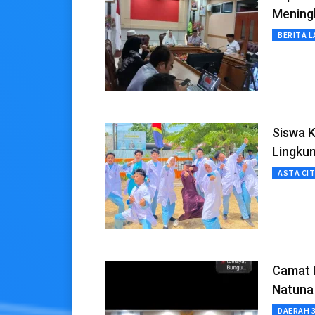
Mening
BERITA L
Siswa 
Lingkun
ASTA CI
Camat B
Natuna
DAERAH 