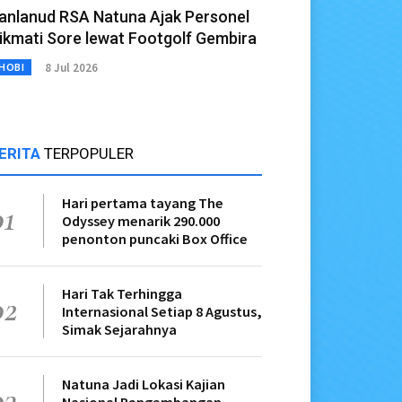
anlanud RSA Natuna Ajak Personel
ikmati Sore lewat Footgolf Gembira
8 Jul 2026
HOBI
ERITA
TERPOPULER
Hari pertama tayang The
01
Odyssey menarik 290.000
penonton puncaki Box Office
Hari Tak Terhingga
02
Internasional Setiap 8 Agustus,
Simak Sejarahnya
Natuna Jadi Lokasi Kajian
03