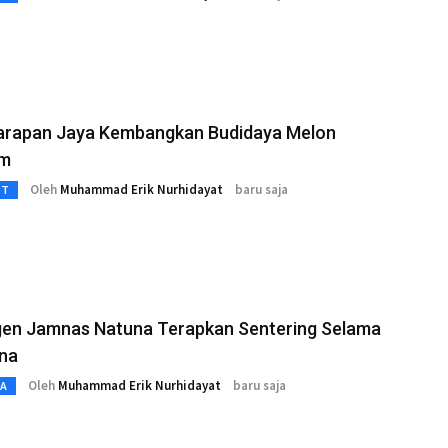
arapan Jaya Kembangkan Budidaya Melon
um
Oleh
Muhammad Erik Nurhidayat
baru saja
3T
gen Jamnas Natuna Terapkan Sentering Selama
ina
Oleh
Muhammad Erik Nurhidayat
baru saja
TA