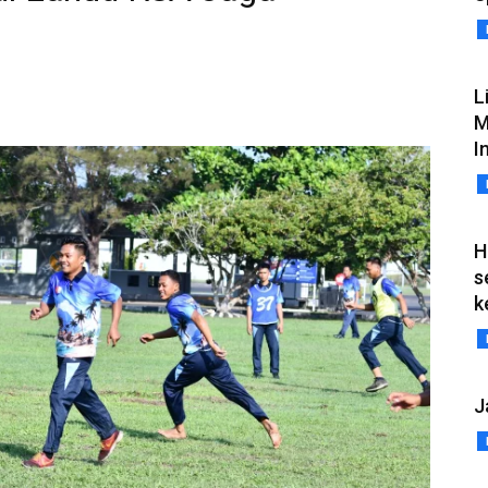
L
M
I
H
s
k
J