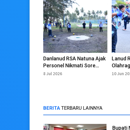
Danlanud RSA Natuna Ajak
Lanud 
Personel Nikmati Sore
Olahra
lewat Footgolf Gembira
Kebuga
8 Jul 2026
10 Jun 2
BERITA
TERBARU LAINNYA
Bupati 