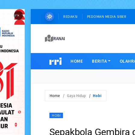
×
REDAKSI
PEDOMAN MEDIA SIBER
RANAI
HOME
BERITA
OLAHR
Home
Gaya Hidup
Hobi
HOBI
Sepakbola Gembira 