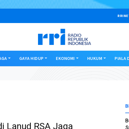
RRINE
AGA
GAYA HIDUP
EKONOMI
HUKUM
PIALA 
B
B
di Lanud RSA Jaga
S