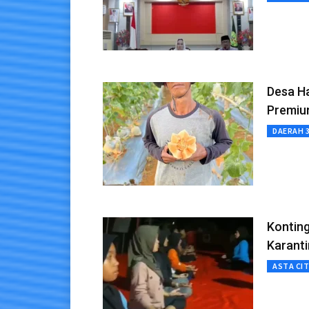
Desa H
Premi
DAERAH 
Kontin
Karant
ASTA CI