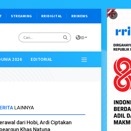
×
T
STREAMING
RRIDIGITAL
RRINEWS
ID
DUNIA 2026
EDITORIAL
ERITA
LAINNYA
erawal dari Hobi, Ardi Ciptakan
peargun Khas Natuna