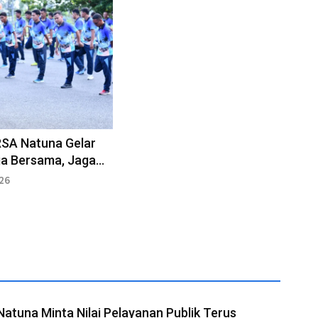
RSA Natuna Gelar
ga Bersama, Jaga
ran
026
Natuna Minta Nilai Pelayanan Publik Terus