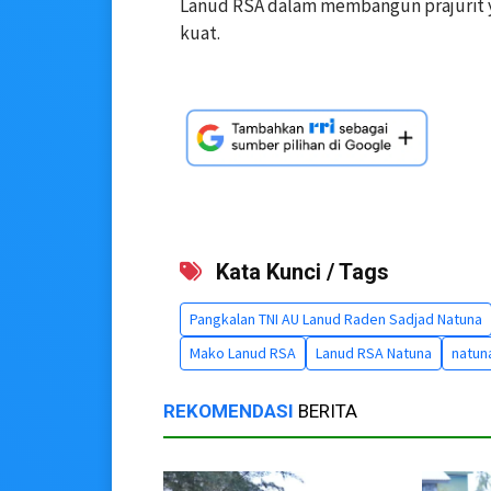
Lanud RSA dalam membangun prajurit ya
kuat.
Kata Kunci / Tags
Pangkalan TNI AU Lanud Raden Sadjad Natuna
Mako Lanud RSA
Lanud RSA Natuna
natun
REKOMENDASI
BERITA