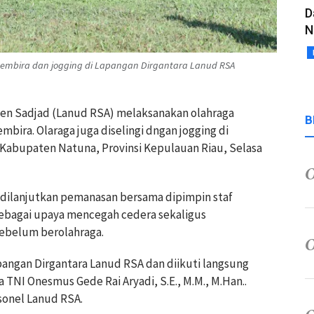
D
N
gembira dan jogging di Lapangan Dirgantara Lanud RSA
den Sadjad (Lanud RSA) melaksanakan olahraga
B
bira. Olaraga juga diselingi dngan jogging di
 Kabupaten Natuna, Provinsi Kepulauan Riau, Selasa
g dilanjutkan pemanasan bersama dipimpin staf
 sebagai upaya mencegah cedera sekaligus
sebelum berolahraga.
pangan Dirgantara Lanud RSA dan diikuti langsung
NI Onesmus Gede Rai Aryadi, S.E., M.M., M.Han..
rsonel Lanud RSA.