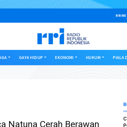
RRINE
AGA
GAYA HIDUP
EKONOMI
HUKUM
PIALA 
B
C
ca Natuna Cerah Berawan
P