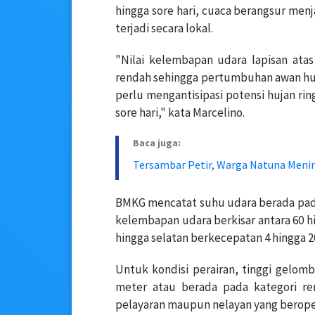
hingga sore hari, cuaca berangsur men
terjadi secara lokal.
"Nilai kelembapan udara lapisan ata
rendah sehingga pertumbuhan awan huja
perlu mengantisipasi potensi hujan rin
sore hari," kata Marcelino.
Baca juga:
Tersambar Petir, Warga Natuna Meni
BMKG mencatat suhu udara berada pada k
kelembapan udara berkisar antara 60 hi
hingga selatan berkecepatan 4 hingga 2
Untuk kondisi perairan, tinggi gelomba
meter atau berada pada kategori ren
pelayaran maupun nelayan yang beroper