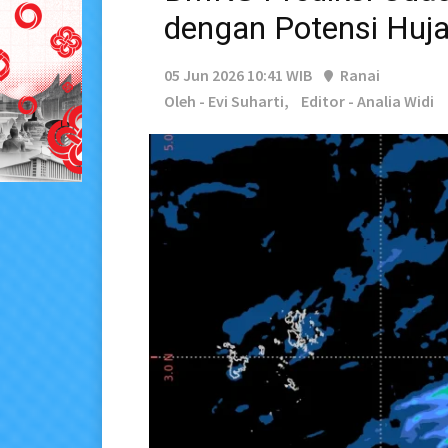
dengan Potensi Huja
05 Jun 2026 10:41 WIB
Ranai
Oleh - Evi Suharti,
Editor - Analia Widi