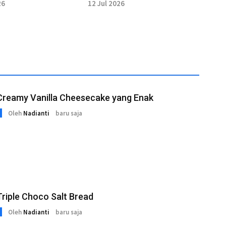
matan saat
KMP
26
12 Jul 2026
fitas
Creamy Vanilla Cheesecake yang Enak
Oleh
Nadianti
baru saja
riple Choco Salt Bread
Oleh
Nadianti
baru saja