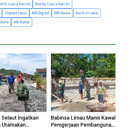
info cuaca hari ini
Berita Cuaca Hari Ini
stamet ranai
RRI Digital
RRI News
berit rri ranai
atuna
RRI Ranai
 Selaut Ingatkan
Babinsa Limau Manis Kawal
n Utamakan
Pemgerjaan Pembangunan