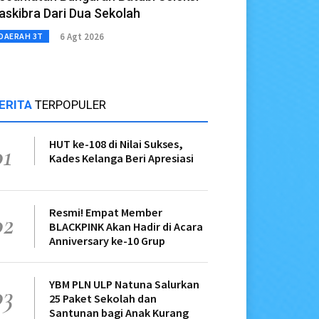
askibra Dari Dua Sekolah
6 Agt 2026
DAERAH 3T
ERITA
TERPOPULER
HUT ke-108 di Nilai Sukses,
01
Kades Kelanga Beri Apresiasi
Resmi! Empat Member
02
BLACKPINK Akan Hadir di Acara
Anniversary ke-10 Grup
YBM PLN ULP Natuna Salurkan
03
25 Paket Sekolah dan
Santunan bagi Anak Kurang