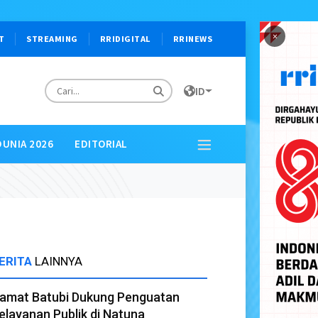
×
T
STREAMING
RRIDIGITAL
RRINEWS
ID
DUNIA 2026
EDITORIAL
ERITA
LAINNYA
amat Batubi Dukung Penguatan
elayanan Publik di Natuna