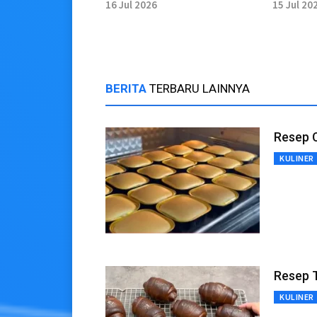
di Sejumlah Wilayah
Kesela
16 Jul 2026
15 Jul 20
Berakti
BERITA
TERBARU LAINNYA
Resep 
KULINER
Resep T
KULINER