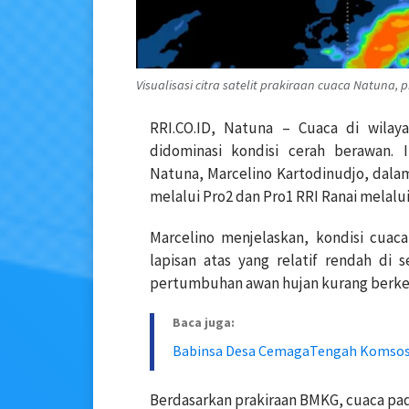
Visualisasi citra satelit prakiraan cuaca Natuna, p
RRI.CO.ID, Natuna – Cuaca di wilay
didominasi kondisi cerah berawan. 
Natuna, Marcelino Kartodinudjo, dalam
melalui Pro2 dan Pro1 RRI Ranai melalui
Marcelino menjelaskan, kondisi cuaca
lapisan atas yang relatif rendah di
pertumbuhan awan hujan kurang berke
Baca juga:
Babinsa Desa CemagaTengah Komsos
Berdasarkan prakiraan BMKG, cuaca pada