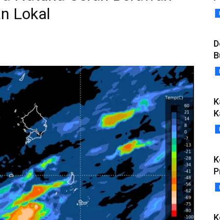
n Lokal
D
B
K
K
K
P
K