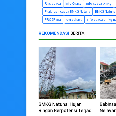
Rilis cuaca
Info Cuaca
info cuaca bmkg
Prakiraan cuaca BMKG Natuna
BMKG Natuna
PRO2Ranai
evi suharti
info cuaca bmkg n
REKOMENDASI
BERITA
BMKG Natuna: Hujan
Babinsa
Ringan Berpotensi Terjadi
Nelaya