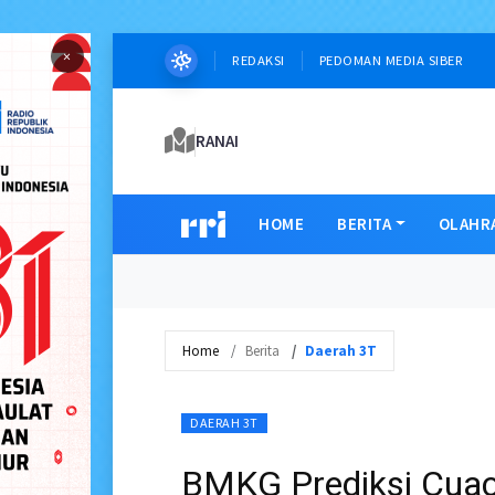
×
REDAKSI
PEDOMAN MEDIA SIBER
RANAI
HOME
BERITA
OLAHR
Home
Berita
Daerah 3T
DAERAH 3T
BMKG Prediksi Cua