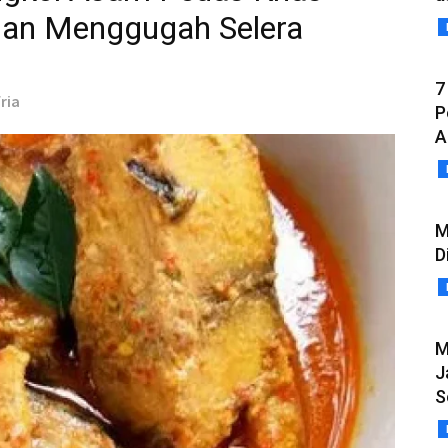
 dan Menggugah Selera
7
ria
P
A
M
D
M
J
S