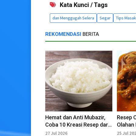
Kata Kunci / Tags
dan Menggugah Selera
Segar
Tips Masak
REKOMENDASI
BERITA
Hemat dan Anti Mubazir,
Resep 
Coba 10 Kreasi Resep dari
Olahan 
Nasi Sisa
Bikin K
27 Jul 2026
25 Jul 20