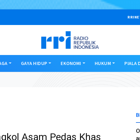
RRINE
AGA
GAYA HIDUP
EKONOMI
HUKUM
PIALA 
B
O
ngkol Asam Pedas Khas
a