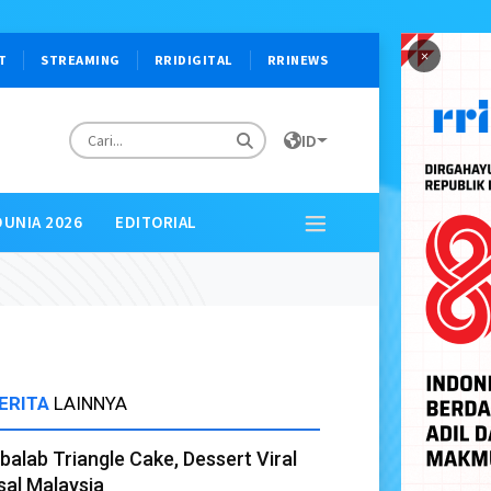
×
T
STREAMING
RRIDIGITAL
RRINEWS
ID
DUNIA 2026
EDITORIAL
ERITA
LAINNYA
balab Triangle Cake, Dessert Viral
sal Malaysia