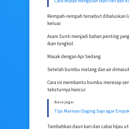
Cara Mudah Mengolah Ikan Pari dan K
Rempah-rempah tersebut dihaluskan la
keluar.
Asam Sunti menjadi bahan penting yan
ikan tongkol.
Masak dengan Api Sedang
Setelah bumbu matang dan air dimasuk
Cara ini membantu bumbu meresap sem
teksturnya hancur.
Baca juga:
Tips Marinasi Daging Sapi agar Empu
Tambahkan daun kari dan cabai hijau 