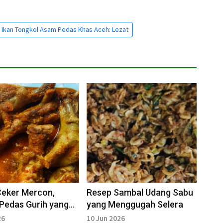
 Ikan Tongkol Asam Pedas Khas Aceh: Lezat
Ceker Mercon,
Resep Sambal Udang Sabu
Pedas Gurih yang
yang Menggugah Selera
etagihan di Setiap
26
10 Jun 2026