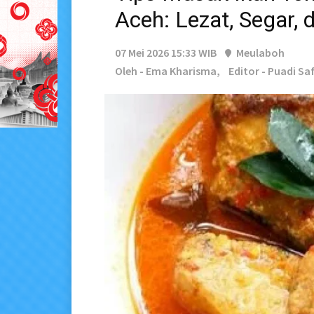
Aceh: Lezat, Segar,
07 Mei 2026 15:33 WIB
Meulaboh
Oleh - Ema Kharisma,
Editor - Puadi Saf