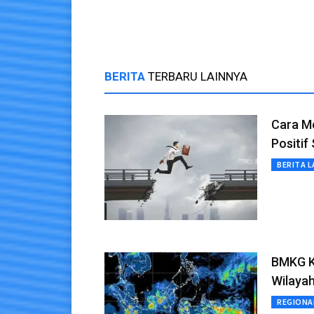
Gigitan
BERITA
TERBARU LAINNYA
Cara M
Positif
BERITA L
BMKG Ke
Wilayah
REGIONA