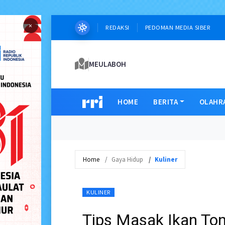
×
REDAKSI
PEDOMAN MEDIA SIBER
MEULABOH
HOME
BERITA
OLAHR
Home
Gaya Hidup
Kuliner
KULINER
Tips Masak Ikan To