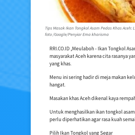
Tips Masak Ikan Tongkol Asam Pedas Khas Aceh: 
foto /Google/Penyiar Ema kharisma
RRI.CO.ID ,Meulaboh - Ikan Tongkol Asa
masyarakat Aceh karena cita rasanya y
yang khas.
Menu ini sering hadir di meja makan ke
hangat.
Masakan khas Aceh dikenal kaya rempa
Untuk menghasilkan ikan tongkol asam 
perlu diperhatikan agar rasa kuah semak
Pilih Ikan Tongkol yang Segar