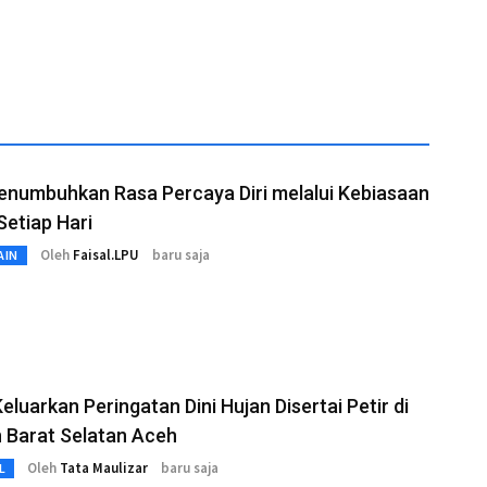
enumbuhkan Rasa Percaya Diri melalui Kebiasaan
 Setiap Hari
Oleh
Faisal.LPU
baru saja
AIN
luarkan Peringatan Dini Hujan Disertai Petir di
 Barat Selatan Aceh
Oleh
Tata Maulizar
baru saja
L