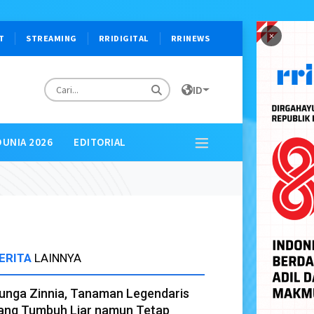
×
T
STREAMING
RRIDIGITAL
RRINEWS
ID
DUNIA 2026
EDITORIAL
ERITA
LAINNYA
unga Zinnia, Tanaman Legendaris
ang Tumbuh Liar namun Tetap