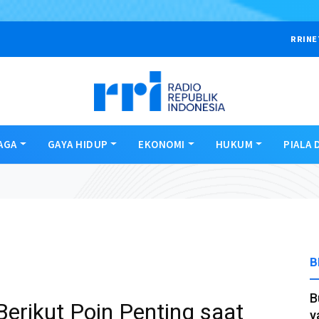
RRINE
AGA
GAYA HIDUP
EKONOMI
HUKUM
PIALA 
B
B
erikut Poin Penting saat
y