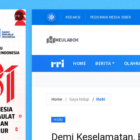
×
REDAKSI
PEDOMAN MEDIA SIBER
MEULABOH
HOME
BERITA
OLAHR
Home
Gaya Hidup
Hobi
HOBI
Demi Keselamatan, B