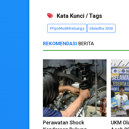
Kata Kunci / Tags
#TipsMudikKeluarga
Iduladha 2026
REKOMENDASI
BERITA
Perawatan Shock
UKM Ol