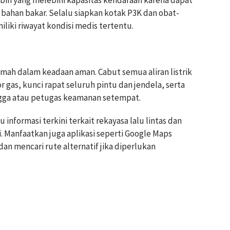
ih yang melebihi kapasitas kendaraan karena dapat
ahan bakar. Selalu siapkan kotak P3K dan obat-
liki riwayat kondisi medis tertentu.
ah dalam keadaan aman. Cabut semua aliran listrik
 gas, kunci rapat seluruh pintu dan jendela, serta
gga atau petugas keamanan setempat.
 informasi terkini terkait rekayasa lalu lintas dan
ti. Manfaatkan juga aplikasi seperti Google Maps
n mencari rute alternatif jika diperlukan