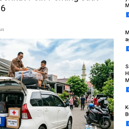
M
26
us
M
a
S
H
M
K
B