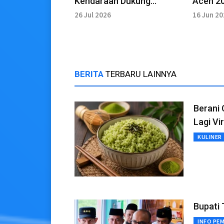
Kendaraan Dukung
Aceh 20
Keselamatan di Jalan Raya
UTU
26 Jul 2026
16 Jun 2
BERITA
TERBARU LAINNYA
Berani
Lagi Vir
KULINER
Bupati 
INFO PE