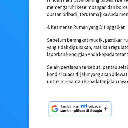
Hindari membawa barang bawaan berleb
memengaruhi keseimbangan dan boros b
obatan pribadi, terutama jika Anda memi
4. Keamanan Rumah yang Ditinggalkan
Sebelum berangkat mudik, pastikan rum
yang tidak digunakan, matikan regulator
laporkan kepergian Anda kepada tetan
Selain persiapan tersebut, pantau selalu
kondisi cuaca di jalur yang akan dilewa
untuk memantau kepadatan jalan raya da