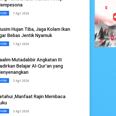
empesona
7 Agt 2026
HOBI
usim Hujan Tiba, Jaga Kolam Ikan
gar Bebas Jentik Nyamuk
7 Agt 2026
HOBI
aalim Mutadabbir Angkatan III
adirkan Belajar Al-Qur'an yang
enyenangkan
3 Agt 2026
HOBI
etahui ,Manfaat Rajin Membaca
uku
3 Agt 2026
HOBI