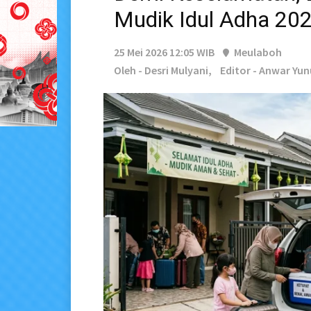
Mudik Idul Adha 20
25 Mei 2026 12:05 WIB
Meulaboh
Oleh - Desri Mulyani,
Editor - Anwar Yun