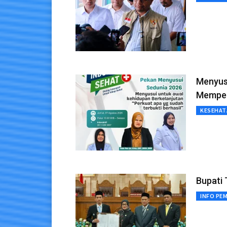
Menyusu
Memper
KESEHAT
Bupati 
INFO PE