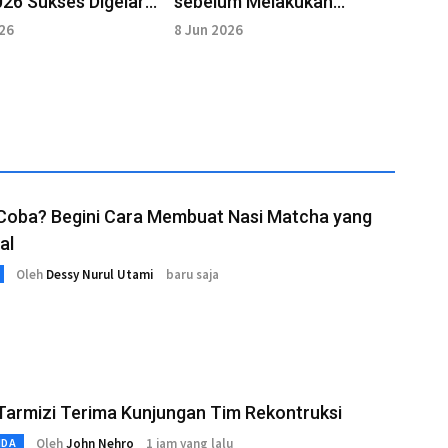
26 Sukses Digelar
sebelum Melakukan
Olahraga Inti
026
8 Jun 2026
 Coba? Begini Cara Membuat Nasi Matcha yang
al
Oleh
Dessy Nurul Utami
baru saja
Tarmizi Terima Kunjungan Tim Rekontruksi
Oleh
John Nehro
1 jam yang lalu
MDA