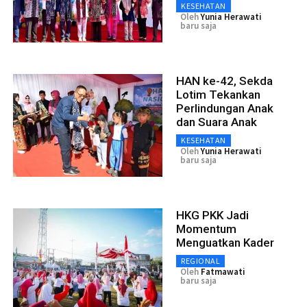
KESEHATAN
Oleh
Yunia Herawati
baru saja
HAN ke-42, Sekda
Lotim Tekankan
Perlindungan Anak
dan Suara Anak
KESEHATAN
Oleh
Yunia Herawati
baru saja
HKG PKK Jadi
Momentum
Menguatkan Kader
REGIONAL
Oleh
Fatmawati
baru saja