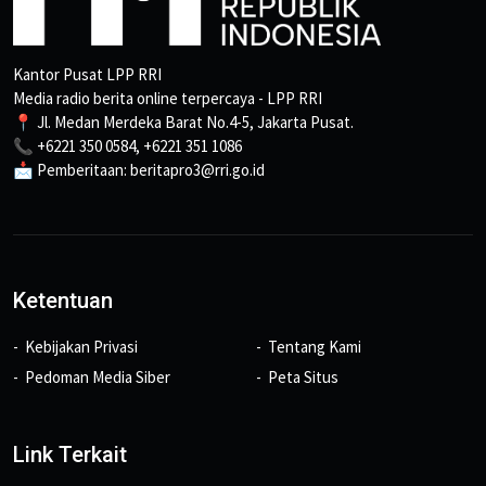
Kantor Pusat LPP RRI
Media radio berita online terpercaya - LPP RRI
📍 Jl. Medan Merdeka Barat No.4-5, Jakarta Pusat.
📞 +6221 350 0584, +6221 351 1086
📩 Pemberitaan: beritapro3@rri.go.id
Ketentuan
Kebijakan Privasi
Tentang Kami
Pedoman Media Siber
Peta Situs
Link Terkait