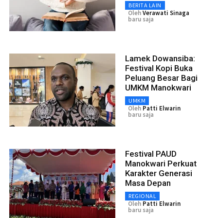
BERITA LAIN
Oleh
Verawati Sinaga
baru saja
Lamek Dowansiba:
Festival Kopi Buka
Peluang Besar Bagi
UMKM Manokwari
UMKM
Oleh
Patti Elwarin
baru saja
Festival PAUD
Manokwari Perkuat
Karakter Generasi
Masa Depan
REGIONAL
Oleh
Patti Elwarin
baru saja