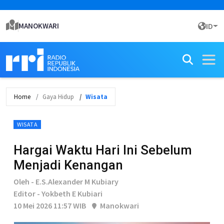
MANOKWARI
ID
Home
Gaya Hidup
Wisata
WISATA
Hargai Waktu Hari Ini Sebelum
Menjadi Kenangan
Oleh - E.S.Alexander M Kubiary
Editor - Yokbeth E Kubiari
10 Mei 2026 11:57 WIB
Manokwari