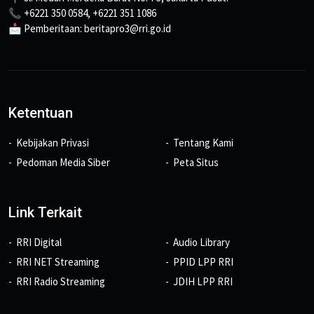
📞 +6221 350 0584, +6221 351 1086
📩 Pemberitaan: beritapro3@rri.go.id
Ketentuan
Kebijakan Privasi
Tentang Kami
Pedoman Media Siber
Peta Situs
Link Terkait
RRI Digital
Audio Library
RRI NET Streaming
PPID LPP RRI
RRI Radio Streaming
JDIH LPP RRI