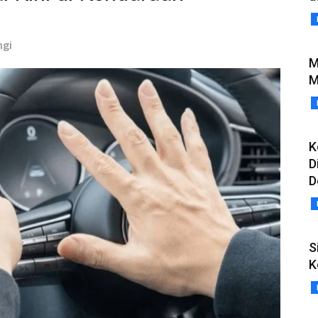
ngi
M
M
K
D
D
S
K