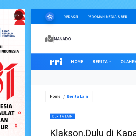
×
REDAKSI
PEDOMAN MEDIA SIBER
MANADO
HOME
BERITA
OLAHR
Home
Berita Lain
BERITA LAIN
Klakson,Dulu di Kapa