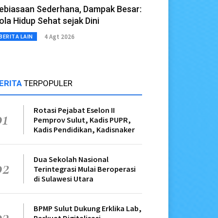
ebiasaan Sederhana, Dampak Besar:
ola Hidup Sehat sejak Dini
4 Agt 2026
BERITA LAIN
ERITA
TERPOPULER
Rotasi Pejabat Eselon II
01
Pemprov Sulut, Kadis PUPR,
Kadis Pendidikan, Kadisnaker
Dua Sekolah Nasional
02
Terintegrasi Mulai Beroperasi
di Sulawesi Utara
BPMP Sulut Dukung Erklika Lab,
03