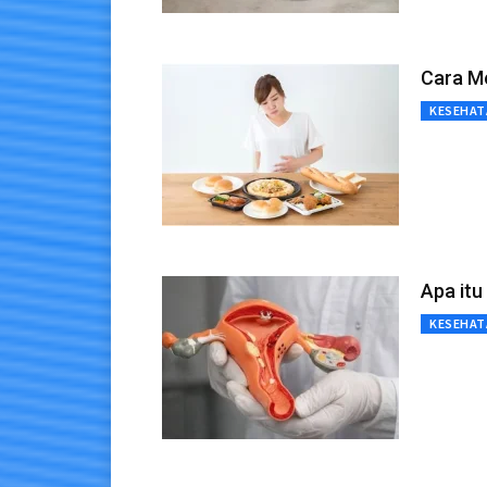
Cara M
KESEHAT
Apa itu
KESEHAT