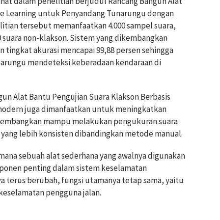
ihat dalam penelitian berjudul Rancang Bangun Alat
hine Learning untuk Penyandang Tunarungu dengan
litian tersebut memanfaatkan 4.000 sampel suara,
000 suara non-klakson. Sistem yang dikembangkan
tingkat akurasi mencapai 99,88 persen sehingga
arungu mendeteksi keberadaan kendaraan di
gun Alat Bantu Pengujian Suara Klakson Berbasis
odern juga dimanfaatkan untuk meningkatkan
 dikembangkan mampu melakukan pengukuran suara
 yang lebih konsisten dibandingkan metode manual.
mana sebuah alat sederhana yang awalnya digunakan
ponen penting dalam sistem keselamatan
ya terus berubah, fungsi utamanya tetap sama, yaitu
keselamatan pengguna jalan.