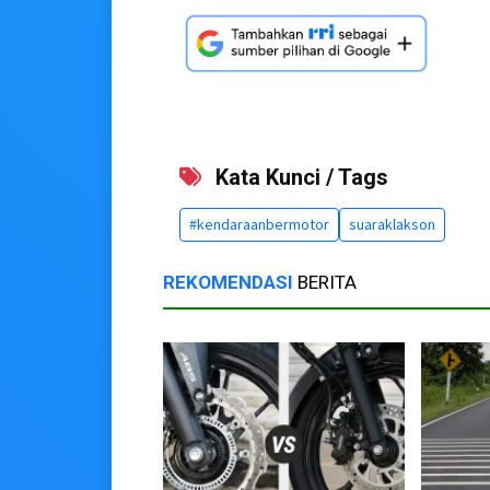
Kata Kunci / Tags
#kendaraanbermotor
suaraklakson
REKOMENDASI
BERITA