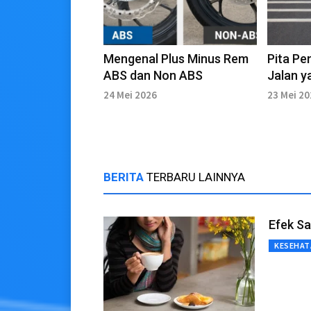
Mengenal Plus Minus Rem
Pita Pe
ABS dan Non ABS
Jalan 
Menceg
24 Mei 2026
23 Mei 2
BERITA
TERBARU LAINNYA
Efek Sa
KESEHAT