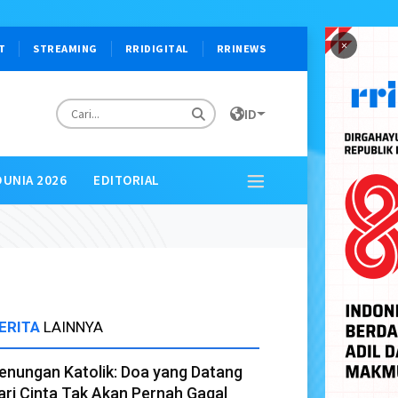
×
T
STREAMING
RRIDIGITAL
RRINEWS
ID
DUNIA 2026
EDITORIAL
ERITA
LAINNYA
enungan Katolik: Doa yang Datang
ari Cinta Tak Akan Pernah Gagal