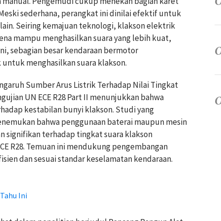
a manual. Pengemudi cukup menekan bagian karet
eski sederhana, perangkat ini dinilai efektif untuk
in. Seiring kemajuan teknologi, klakson elektrik
ena mampu menghasilkan suara yang lebih kuat,
ini, sebagian besar kendaraan bermotor
untuk menghasilkan suara klakson.
ngaruh Sumber Arus Listrik Terhadap Nilai Tingkat
ngujian UN ECE R28 Part II menunjukkan bahwa
rhadap kestabilan bunyi klakson. Studi yang
a menemukan bahwa penggunaan baterai maupun mesin
signifikan terhadap tingkat suara klakson
N ECE R28. Temuan ini mendukung pengembangan
isien dan sesuai standar keselamatan kendaraan.
Tahu Ini