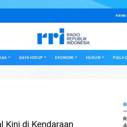
RRINE
AGA
GAYA HIDUP
EKONOMI
HUKUM
PIALA 
B
R
l Kini di Kendaraan
d