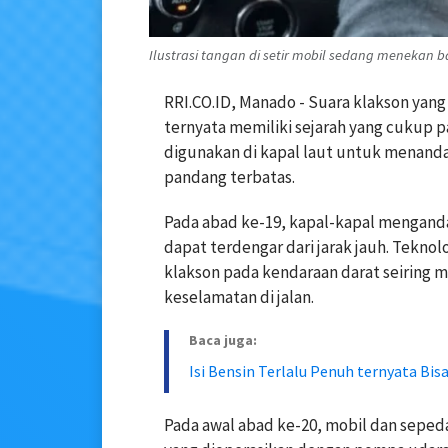
Ilustrasi tangan di setir mobil sedang menekan ba
RRI.CO.ID, Manado - Suara klakson yang k
ternyata memiliki sejarah yang cukup p
digunakan di kapal laut untuk menandai
pandang terbatas.
Pada abad ke-19, kapal-kapal menganda
dapat terdengar dari jarak jauh. Tekno
klakson pada kendaraan darat seiring
keselamatan di jalan.
Baca juga:
Isi Bensin Terlalu Penuh ternyata Bis
Pada awal abad ke-20, mobil dan sep