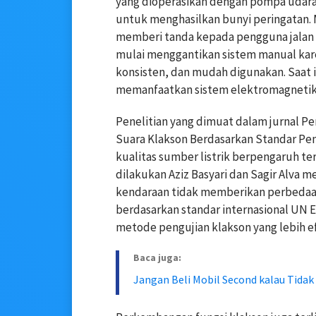
yang dioperasikan dengan pompa udar
untuk menghasilkan bunyi peringatan. M
memberi tanda kepada pengguna jalan la
mulai menggantikan sistem manual kar
konsisten, dan mudah digunakan. Saat 
memanfaatkan sistem elektromagnetik 
Penelitian yang dimuat dalam jurnal Pe
Suara Klakson Berdasarkan Standar Pe
kualitas sumber listrik berpengaruh te
dilakukan Aziz Basyari dan Sagir Alv
kendaraan tidak memberikan perbedaan 
berdasarkan standar internasional U
metode pengujian klakson yang lebih ef
Baca juga:
Jangan Beli Mobil Second kalau Tidak 