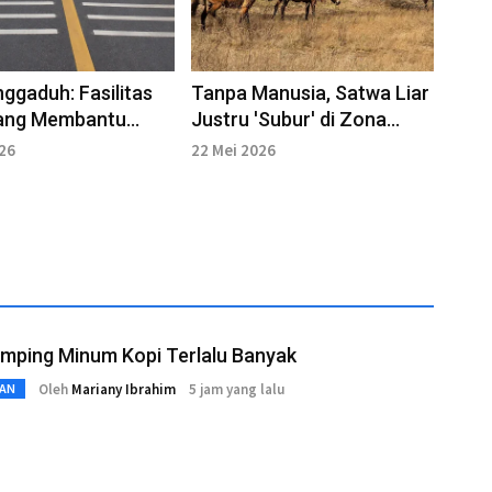
nggaduh: Fasilitas
Tanpa Manusia, Satwa Liar
yang Membantu
Justru 'Subur' di Zona
ah Kecelakaan
Nuklir Chernobyl
026
22 Mei 2026
mping Minum Kopi Terlalu Banyak
Oleh
Mariany Ibrahim
5 jam yang lalu
AN