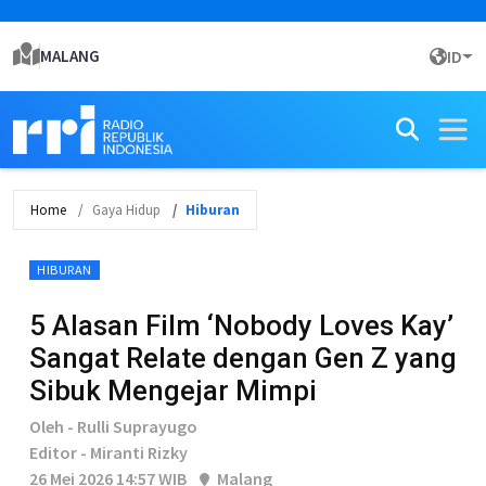
MALANG
ID
Home
Gaya Hidup
Hiburan
HIBURAN
5 Alasan Film ‘Nobody Loves Kay’
Sangat Relate dengan Gen Z yang
Sibuk Mengejar Mimpi
Oleh - Rulli Suprayugo
Editor - Miranti Rizky
26 Mei 2026 14:57 WIB
Malang