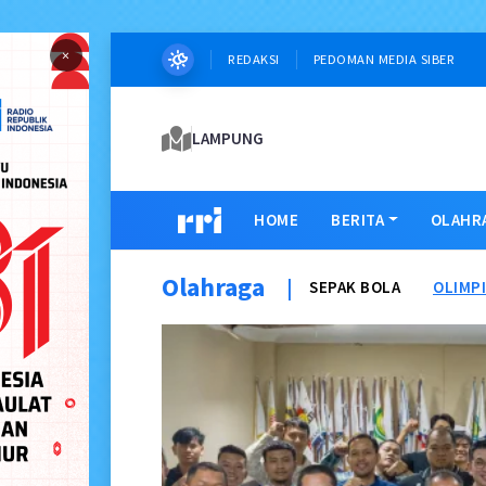
×
REDAKSI
PEDOMAN MEDIA SIBER
LAMPUNG
HOME
BERITA
OLAHR
Olahraga
|
SEPAK BOLA
OLIMP