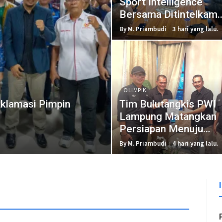
Sport Intelligence
Bersama Ditintelkam
Polda Lampung
By M. Priambudi
3 hari yang lalu.
OLIMPIK
Aklamasi Pimpin
Tim Bulutangkis PWI
Lampung Matangkan
Persiapan Menuju
Porwanas 2027
By M. Priambudi
4 hari yang lalu.