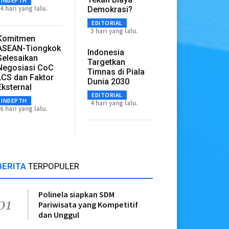
INDEPTH
4 hari yang lalu.
Demokrasi?
EDITORIAL
3 hari yang lalu.
Komitmen
ASEAN-Tiongkok
Indonesia
Selesaikan
Targetkan
Negosiasi CoC
Timnas di Piala
LCS dan Faktor
Dunia 2030
Eksternal
EDITORIAL
INDEPTH
4 hari yang lalu.
6 hari yang lalu.
BERITA
TERPOPULER
Polinela siapkan SDM
01
Pariwisata yang Kompetitif
dan Unggul