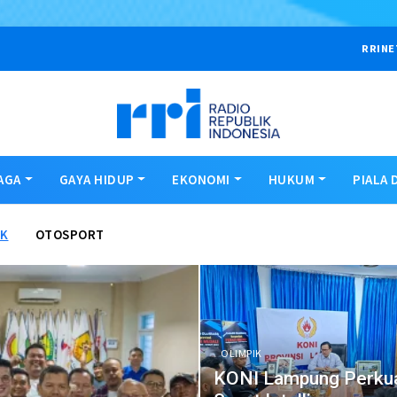
RRINE
AGA
GAYA HIDUP
EKONOMI
HUKUM
PIALA 
IK
OTOSPORT
OLIMPIK
KONI Lampung Perku