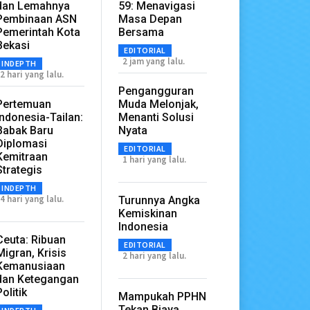
dan Lemahnya
59: Menavigasi
Pembinaan ASN
Masa Depan
Pemerintah Kota
Bersama
Bekasi
EDITORIAL
2 jam yang lalu.
INDEPTH
2 hari yang lalu.
Pengangguran
Pertemuan
Muda Melonjak,
Indonesia-Tailan:
Menanti Solusi
Babak Baru
Nyata
Diplomasi
EDITORIAL
Kemitraan
1 hari yang lalu.
Strategis
INDEPTH
4 hari yang lalu.
Turunnya Angka
Kemiskinan
Indonesia
Ceuta: Ribuan
EDITORIAL
Migran, Krisis
2 hari yang lalu.
Kemanusiaan
dan Ketegangan
Politik
Mampukah PPHN
Tekan Biaya