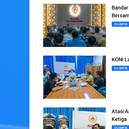
Bandar
Bersam
OLIMPIK
KONI L
OLIMPIK
Atasi 
Ketiga
OLIMPIK