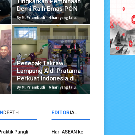
Tingkatkan Pembinaan
Demi Raih Emas PON
By M. Priambudi
4 hari yang lalu.
OLIMPIK
Pesepak Takraw
Lampung Aldi Pratama
Perkuat Indonesia di
King's Cup
By M. Priambudi
6 hari yang lalu.
IN
DEPTH
EDITOR
IAL
Praktik Pungli
Hari ASEAN ke