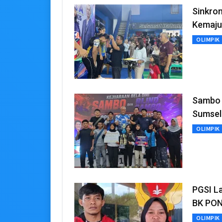
Sinkron
Kemajua
OLIMPIK
Sambo 
Sumsel
OLIMPIK
PGSI L
BK PON
OLIMPIK