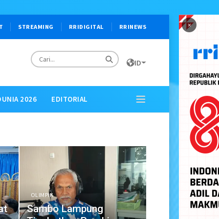
×
T
STREAMING
RRIDIGITAL
RRINEWS
ID
DUNIA 2026
EDITORIAL
OLIMPIK
at
Sambo Lampung