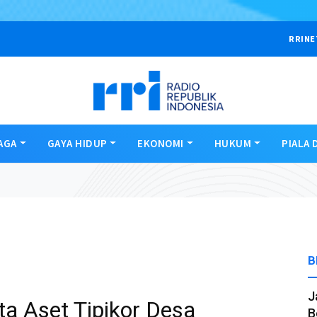
RRINE
AGA
GAYA HIDUP
EKONOMI
HUKUM
PIALA 
B
J
ta Aset Tipikor Desa
B