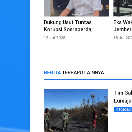
Dukung Usut Tuntas
Eks Wak
Korupsi Sosraperda,
Jember 
Aktivis Jember Gelar Cukur
Jaksa I
15 Jul 2026
15 Jul 20
Gundul
Tersan
BERITA
TERBARU LAINNYA
Tim Ga
Lumaja
REGIONA