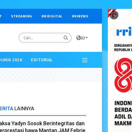
×
T
STREAMING
RRIDIGITAL
RRINEWS
ID
DUNIA 2026
EDITORIAL
ERITA
LAINNYA
aksa Yadyn Sosok Berintegritas dan
erprestasi bawa Mantan JAM Febrie