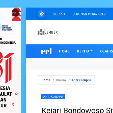
×
REDAKSI
PEDOMAN MEDIA SIBER
JEMBER
HOME
BERITA
OLAHR
Home
Hukum
Anti Korupsi
ANTI KORUPSI
Kejari Bondowoso Si