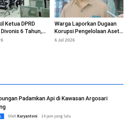
il Ketua DPRD
Warga Laporkan Dugaan
Divonis 6 Tahun,
Korupsi Pengelolaan Aset
syaratkan
dan Anggaran Desa
26
6 Jul 2026
gka Baru
Rowoindah
bungan Padamkan Api di Kawasan Argosari
ng
Oleh
Karyantoni
14 jam yang lalu
L