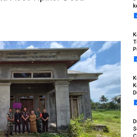
k
K
T
P
K
K
D
D
S
C