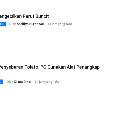
ngecilkan Perut Buncit
Oleh
Apriliya Purbosari
14 jam yang lalu
AN
Penyebaran Tolato, PG Gunakan Alat Penangkap
Oleh
Diana Dinar
14 jam yang lalu
L