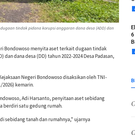
E
t dugaan tindak pidana korupsi anggaran dana desa (ADD) dan
6
B
ri Bondowoso menyita aset terkait dugaan tindak
D) dan dana desa (DD) tahun 2022-2024 Desa Padasan,
 Kejaksaan Negeri Bondowoso disaksikan oleh TNI-
B
1/2026) kemarin.
ondowoso, Adi Harsanto, penyitaan aset sebidang
nya berdiri satu gedung rumah.
n di sebidang tanah dan rumahnya," ujarnya