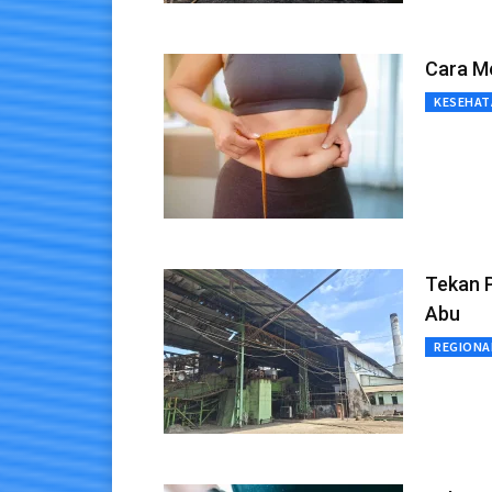
Cara Me
KESEHAT
Tekan 
Abu
REGIONA