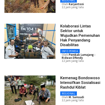
REGIONAL
Oleh
Karyantoni
12 jam yang lalu
Kolaborasi Lintas
Sektor untuk
Wujudkan Pemenuhan
Hak Penyandang
Disabilitas
INFO PEMDA
Oleh
Pemkab Lumajang :
Ridwan Effendy
12 jam yang lalu
Kemenag Bondowoso
Intensifkan Sosialisasi
Rashdul Kiblat
REGIONAL
Oleh
M. Samsudi
12 jam yang lalu