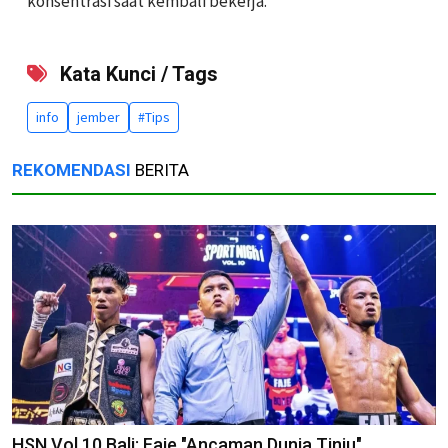
konsentrasi saat kembali bekerja.
Kata Kunci / Tags
info
jember
#Tips
REKOMENDASI
BERITA
HSN Vol 10 Bali: Faje "Ancaman Dunia Tinju"