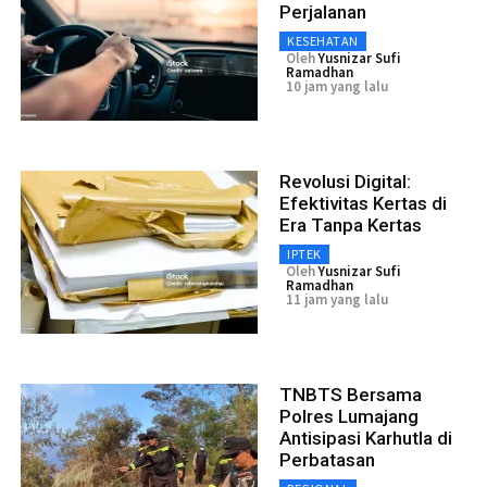
Perjalanan
KESEHATAN
Oleh
Yusnizar Sufi
Ramadhan
10 jam yang lalu
Revolusi Digital:
Efektivitas Kertas di
Era Tanpa Kertas
IPTEK
Oleh
Yusnizar Sufi
Ramadhan
11 jam yang lalu
TNBTS Bersama
Polres Lumajang
Antisipasi Karhutla di
Perbatasan