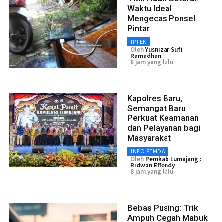
Waktu Ideal
Mengecas Ponsel
Pintar
IPTEK
Oleh
Yusnizar Sufi
Ramadhan
8 jam yang lalu
Kapolres Baru,
Semangat Baru
Perkuat Keamanan
dan Pelayanan bagi
Masyarakat
INFO PEMDA
Oleh
Pemkab Lumajang :
Ridwan Effendy
8 jam yang lalu
Bebas Pusing: Trik
Ampuh Cegah Mabuk