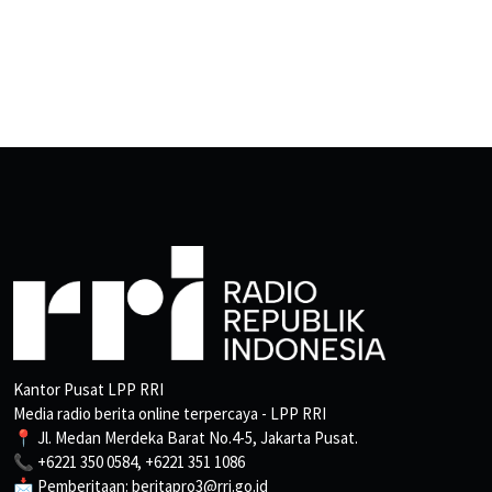
Kantor Pusat LPP RRI
Media radio berita online terpercaya - LPP RRI
📍 Jl. Medan Merdeka Barat No.4-5, Jakarta Pusat.
📞 +6221 350 0584, +6221 351 1086
📩 Pemberitaan: beritapro3@rri.go.id