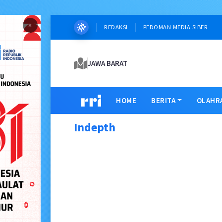
×
REDAKSI
PEDOMAN MEDIA SIBER
JAWA BARAT
HOME
BERITA
OLAHR
Indepth