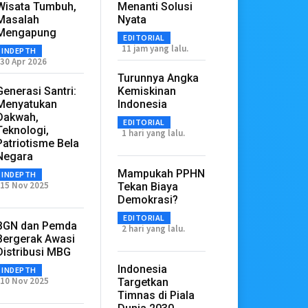
Wisata Tumbuh,
Menanti Solusi
Masalah
Nyata
Mengapung
EDITORIAL
11 jam yang lalu.
INDEPTH
30 Apr 2026
Turunnya Angka
Generasi Santri:
Kemiskinan
Menyatukan
Indonesia
Dakwah,
EDITORIAL
Teknologi,
1 hari yang lalu.
Patriotisme Bela
Negara
Mampukah PPHN
INDEPTH
15 Nov 2025
Tekan Biaya
Demokrasi?
EDITORIAL
BGN dan Pemda
2 hari yang lalu.
Bergerak Awasi
Distribusi MBG
Indonesia
INDEPTH
10 Nov 2025
Targetkan
Timnas di Piala