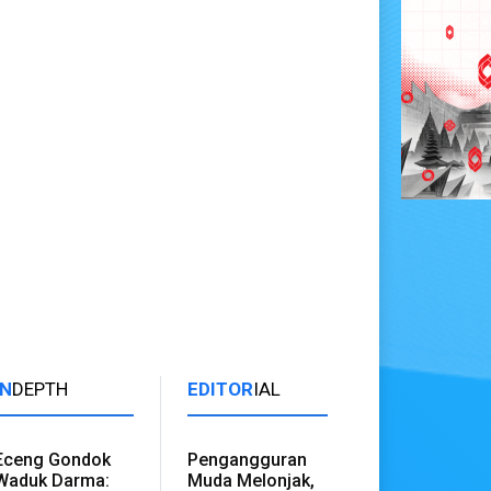
IN
DEPTH
EDITOR
IAL
Eceng Gondok
Pengangguran
Waduk Darma:
Muda Melonjak,