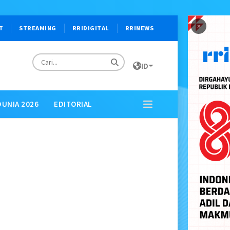
×
T
STREAMING
RRIDIGITAL
RRINEWS
ID
DUNIA 2026
EDITORIAL