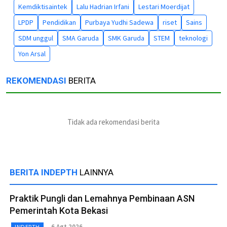
Kemdiktisaintek
Lalu Hadrian Irfani
Lestari Moerdijat
LPDP
Pendidikan
Purbaya Yudhi Sadewa
riset
Sains
SDM unggul
SMA Garuda
SMK Garuda
STEM
teknologi
Yon Arsal
REKOMENDASI
BERITA
Tidak ada rekomendasi berita
BERITA INDEPTH
LAINNYA
Praktik Pungli dan Lemahnya Pembinaan ASN
Pemerintah Kota Bekasi
6 Agt 2026
INDEPTH