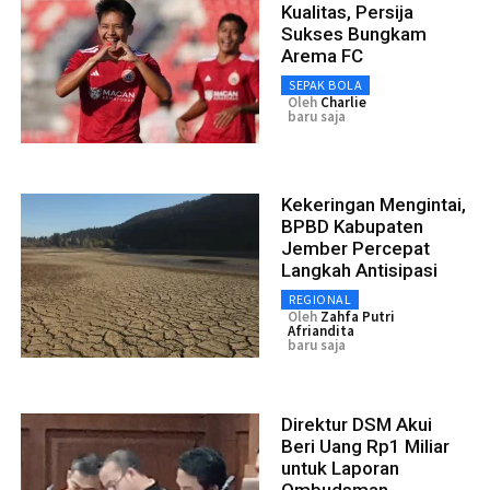
Kualitas, Persija
Sukses Bungkam
Arema FC
SEPAK BOLA
Oleh
Charlie
baru saja
Kekeringan Mengintai,
BPBD Kabupaten
Jember Percepat
Langkah Antisipasi
REGIONAL
Oleh
Zahfa Putri
Afriandita
baru saja
Direktur DSM Akui
Beri Uang Rp1 Miliar
untuk Laporan
Ombudsman