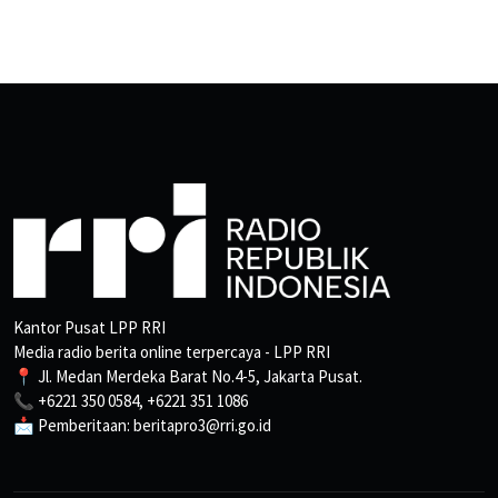
Kantor Pusat LPP RRI
Media radio berita online terpercaya - LPP RRI
📍 Jl. Medan Merdeka Barat No.4-5, Jakarta Pusat.
📞 +6221 350 0584, +6221 351 1086
📩 Pemberitaan: beritapro3@rri.go.id