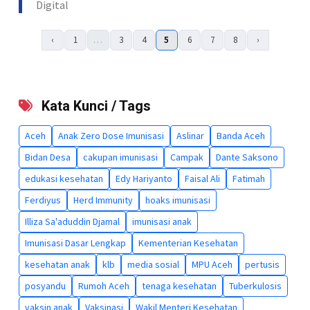
Digital
‹
1
…
3
4
5
6
7
8
›
Kata Kunci / Tags
Aceh
Anak Zero Dose Imunisasi
Aslinar
Banda Aceh
Bidan Desa
cakupan imunisasi
Campak
Dante Saksono
edukasi kesehatan
Edy Hariyanto
Faisal Ali
Fatimah
Ferdiyus
Herd Immunity
hoaks imunisasi
Illiza Sa'aduddin Djamal
imunisasi anak
Imunisasi Dasar Lengkap
Kementerian Kesehatan
kesehatan anak
klb
media sosial
MPU Aceh
pertusis
posyandu
Rumoh Aceh
tenaga kesehatan
Tuberkulosis
vaksin anak
Vaksinasi
Wakil Menteri Kesehatan