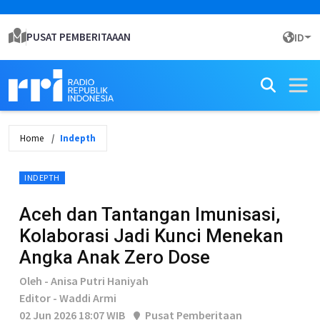
PUSAT PEMBERITAAAN
ID
Home
Indepth
INDEPTH
Aceh dan Tantangan Imunisasi,
Kolaborasi Jadi Kunci Menekan
Angka Anak Zero Dose
Oleh - Anisa Putri Haniyah
Editor - Waddi Armi
02 Jun 2026 18:07 WIB
Pusat Pemberitaan