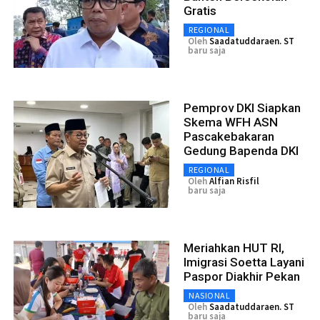
Gratis
REGIONAL
Oleh
Saadatuddaraen. ST
baru saja
Pemprov DKI Siapkan
Skema WFH ASN
Pascakebakaran
Gedung Bapenda DKI
REGIONAL
Oleh
Alfian Risfil
baru saja
Meriahkan HUT RI,
Imigrasi Soetta Layani
Paspor Diakhir Pekan
NASIONAL
Oleh
Saadatuddaraen. ST
baru saja