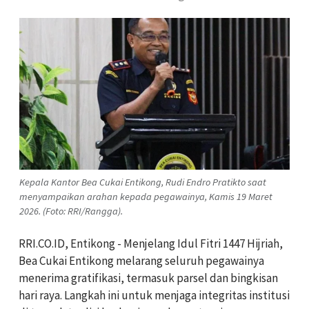
Kepala Kantor Bea Cukai Entikong, Rudi Endro Pratikto saat
menyampaikan arahan kepada pegawainya, Kamis 19 Maret
2026. (Foto: RRI/Rangga).
RRI.CO.ID, Entikong - Menjelang Idul Fitri 1447 Hijriah,
Bea Cukai Entikong melarang seluruh pegawainya
menerima gratifikasi, termasuk parsel dan bingkisan
hari raya. Langkah ini untuk menjaga integritas institusi