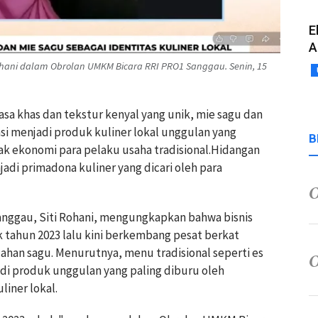
E
A
Rohani dalam Obrolan UMKM Bicara RRI PRO1 Sanggau. Senin, 15
asa khas dan tekstur kenyal yang unik, mie sagu dan
asi menjadi produk kuliner lokal unggulan yang
B
ak ekonomi para pelaku usaha tradisional.Hidangan
njadi primadona kuliner yang dicari oleh para
Sanggau, Siti Rohani, mengungkapkan bahwa bisnis
jak tahun 2023 lalu kini berkembang pesat berkat
ahan sagu. Menurutnya, menu tradisional seperti es
adi produk unggulan yang paling diburu oleh
liner lokal.