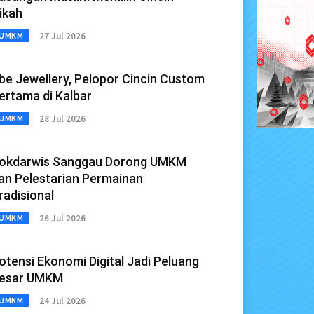
ikah
27 Jul 2026
UMKM
be Jewellery, Pelopor Cincin Custom
ertama di Kalbar
28 Jul 2026
UMKM
okdarwis Sanggau Dorong UMKM
an Pelestarian Permainan
radisional
26 Jul 2026
UMKM
otensi Ekonomi Digital Jadi Peluang
esar UMKM
24 Jul 2026
UMKM