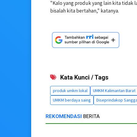
"Kalo yang produk yang lain kita tidak l
bisalah kita bertahan," katanya.
Kata Kunci / Tags
produk umkm lokal
UMKM Kalimantan Barat
UMKM berdaya saing
Diseprindakop Sangg
REKOMENDASI
BERITA