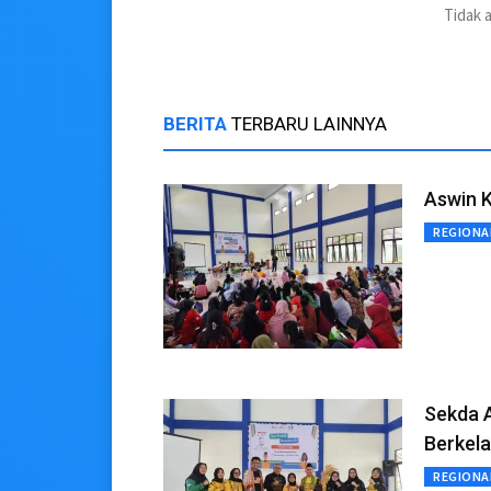
Tidak 
BERITA
TERBARU LAINNYA
Aswin K
REGIONA
Sekda 
Berkela
REGIONA