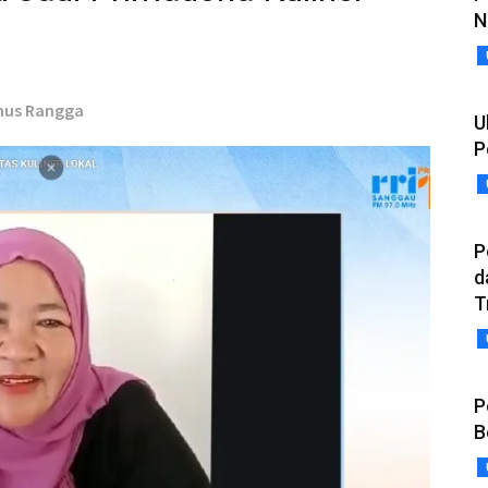
N
anus Rangga
U
P
P
d
T
P
B