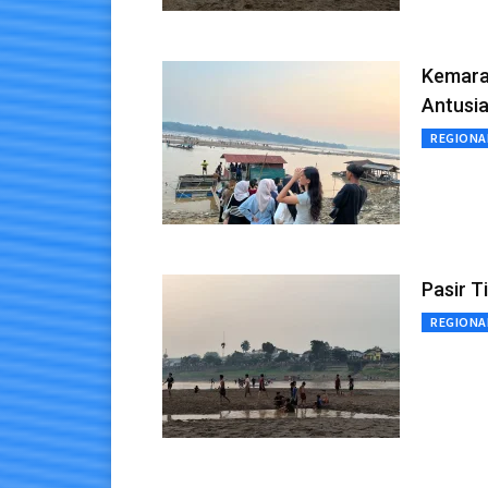
Kemarau
Antusi
REGIONA
Pasir T
REGIONA