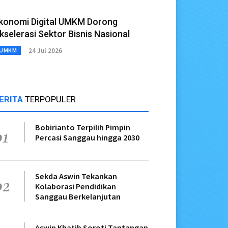
konomi Digital UMKM Dorong
kselerasi Sektor Bisnis Nasional
24 Jul 2026
UMKM
ERITA
TERPOPULER
Bobirianto Terpilih Pimpin
01
Percasi Sanggau hingga 2030
Sekda Aswin Tekankan
02
Kolaborasi Pendidikan
Sanggau Berkelanjutan
Aswin Khatib Soroti Tantangan