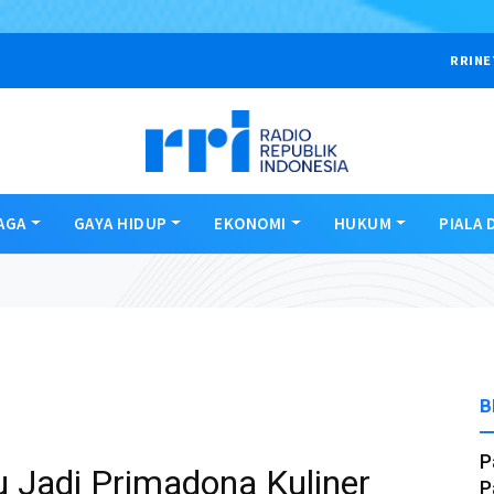
RRINE
AGA
GAYA HIDUP
EKONOMI
HUKUM
PIALA 
B
P
 Jadi Primadona Kuliner
P