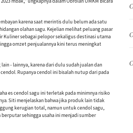
un 2023 mbak," ungkapnya dalam Obrolan UMKM Bicara
Kembayan karena saat merintis dulu belum ada satu
hidangan olahan sagu. Kejelian melihat peluang pasar
r Kuliner sebagai pelopor sekaligus destinasi utama
ingga omzet penjualannya kini terus meningkat
ain - lainnya, karena dari dulu sudah jualan dan
cendol. Rupanya cendol ini bisalah nutup dari pada
saha es cendol sagu ini terletak pada minimnya risiko
ya. Siti menjelaskan bahwa jika produk lain tidak
nggung kerugian total, namun untuk cendol sagu,
n berputar sehingga usaha ini menjadi sumber