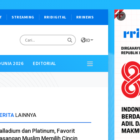
×
T
STREAMING
RRIDIGITAL
RRINEWS
ID
DUNIA 2026
EDITORIAL
ERITA
LAINNYA
alladium dan Platinum, Favorit
asangan Muslim Memilih Cincin