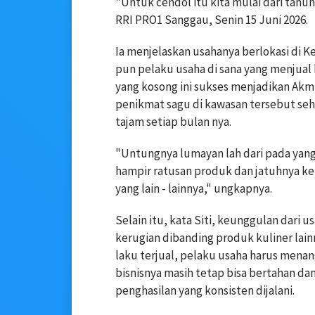
"Untuk cendol itu kita mulai dari tah
RRI PRO1 Sanggau, Senin 15 Juni 2026.
Ia menjelaskan usahanya berlokasi di 
pun pelaku usaha di sana yang menjual 
yang kosong ini sukses menjadikan Akmi
penikmat sagu di kawasan tersebut seh
tajam setiap bulan nya.
"Untungnya lumayan lah dari pada yang l
hampir ratusan produk dan jatuhnya ke 
yang lain - lainnya," ungkapnya.
Selain itu, kata Siti, keunggulan dari u
kerugian dibanding produk kuliner lainn
laku terjual, pelaku usaha harus mena
bisnisnya masih tetap bisa bertahan da
penghasilan yang konsisten dijalani.