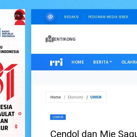
×
REDAKSI
PEDOMAN MEDIA SIBER
ENTIKONG
HOME
BERITA
OLAHR
Home
Ekonomi
UMKM
UMKM
Cendol dan Mie Sagu