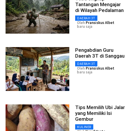
Tantangan Mengajar
di Wilayah Pedalaman
DAERAH 3T
Oleh
Pransiskus Albet
baru saja
Pengabdian Guru
Daerah 3T di Sanggau
DAERAH 3T
Oleh
Pransiskus Albet
baru saja
Tips Memilih Ubi Jalar
yang Memiliki Isi
Gembur
KULINER