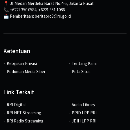
📍 Jl. Medan Merdeka Barat No.4-5, Jakarta Pusat.
📞 +6221 350 0584, +6221 351 1086
📩 Pemberitaan: beritapro3@rri.go.id
Ketentuan
Kebijakan Privasi
Tentang Kami
Pedoman Media Siber
Peta Situs
Link Terkait
RRI Digital
Audio Library
RRI NET Streaming
PPID LPP RRI
RRI Radio Streaming
JDIH LPP RRI