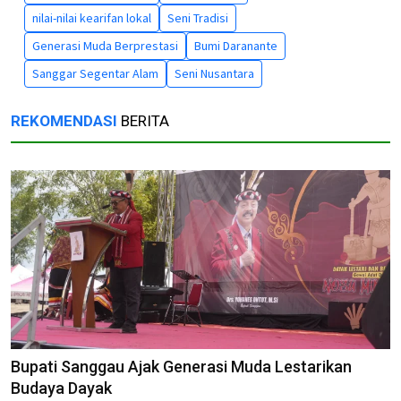
nilai-nilai kearifan lokal
Seni Tradisi
Generasi Muda Berprestasi
Bumi Daranante
Sanggar Segentar Alam
Seni Nusantara
REKOMENDASI
BERITA
Bupati Sanggau Ajak Generasi Muda Lestarikan
Budaya Dayak