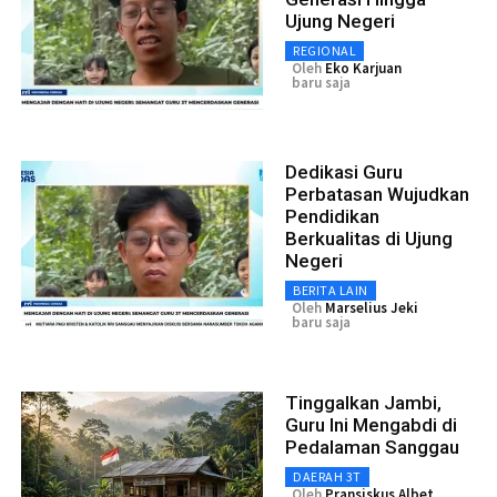
Ujung Negeri
REGIONAL
Oleh
Eko Karjuan
baru saja
Dedikasi Guru
Perbatasan Wujudkan
Pendidikan
Berkualitas di Ujung
Negeri
BERITA LAIN
Oleh
Marselius Jeki
baru saja
Tinggalkan Jambi,
Guru Ini Mengabdi di
Pedalaman Sanggau
DAERAH 3T
Oleh
Pransiskus Albet