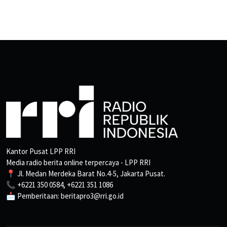
Kantor Pusat LPP RRI
Media radio berita online terpercaya - LPP RRI
📍 Jl. Medan Merdeka Barat No.4-5, Jakarta Pusat.
📞 +6221 350 0584, +6221 351 1086
📩 Pemberitaan: beritapro3@rri.go.id