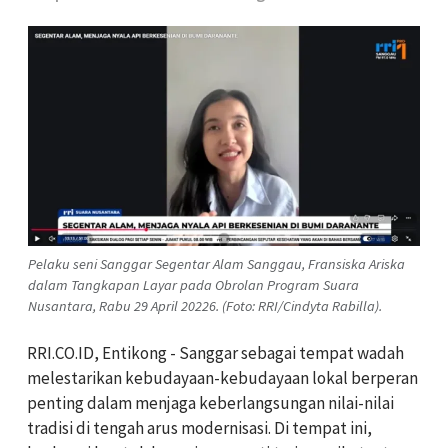
Pelaku seni Sanggar Segentar Alam Sanggau, Fransiska Ariska
dalam Tangkapan Layar pada Obrolan Program Suara
Nusantara, Rabu 29 April 20226. (Foto: RRI/Cindyta Rabilla).
RRI.CO.ID, Entikong - Sanggar sebagai tempat wadah
melestarikan kebudayaan-kebudayaan lokal berperan
penting dalam menjaga keberlangsungan nilai-nilai
tradisi di tengah arus modernisasi. Di tempat ini,