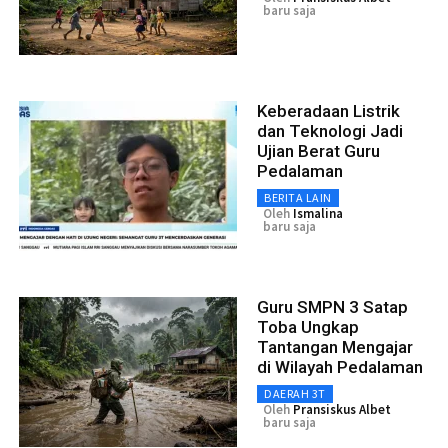
baru saja
Keberadaan Listrik
dan Teknologi Jadi
Ujian Berat Guru
Pedalaman
BERITA LAIN
Oleh
Ismalina
baru saja
Guru SMPN 3 Satap
Toba Ungkap
Tantangan Mengajar
di Wilayah Pedalaman
DAERAH 3T
Oleh
Pransiskus Albet
baru saja