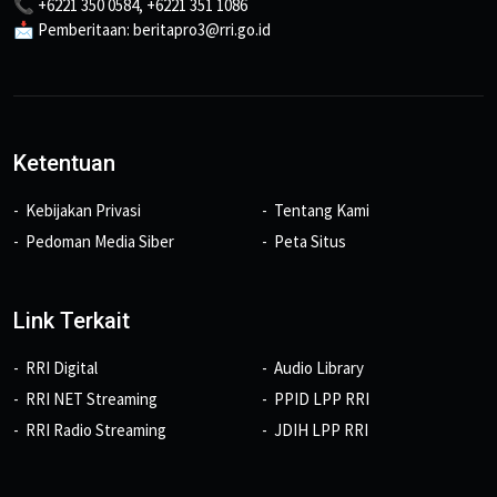
📞 +6221 350 0584, +6221 351 1086
📩 Pemberitaan: beritapro3@rri.go.id
Ketentuan
Kebijakan Privasi
Tentang Kami
Pedoman Media Siber
Peta Situs
Link Terkait
RRI Digital
Audio Library
RRI NET Streaming
PPID LPP RRI
RRI Radio Streaming
JDIH LPP RRI