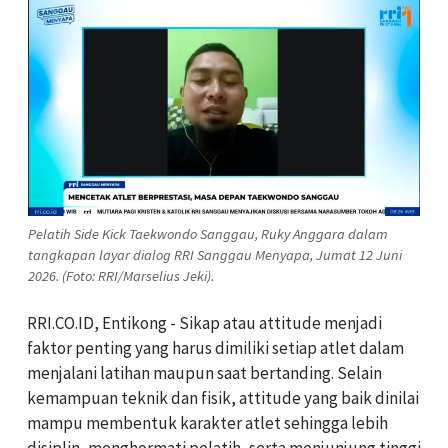
Pelatih Side Kick Taekwondo Sanggau, Ruky Anggara dalam
tangkapan layar dialog RRI Sanggau Menyapa, Jumat 12 Juni
2026. (Foto: RRI/Marselius Jeki).
RRI.CO.ID, Entikong - Sikap atau attitude menjadi
faktor penting yang harus dimiliki setiap atlet dalam
menjalani latihan maupun saat bertanding. Selain
kemampuan teknik dan fisik, attitude yang baik dinilai
mampu membentuk karakter atlet sehingga lebih
disiplin, menghormati pelatih, serta menjunjung tinggi