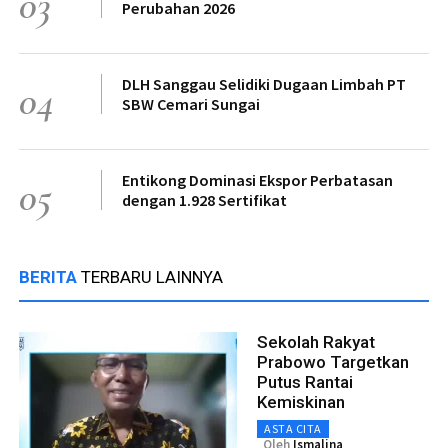
03
Perubahan 2026
DLH Sanggau Selidiki Dugaan Limbah PT
04
SBW Cemari Sungai
Entikong Dominasi Ekspor Perbatasan
05
dengan 1.928 Sertifikat
BERITA
TERBARU LAINNYA
Sekolah Rakyat
Prabowo Targetkan
Putus Rantai
Kemiskinan
ASTA CITA
Oleh
Ismalina