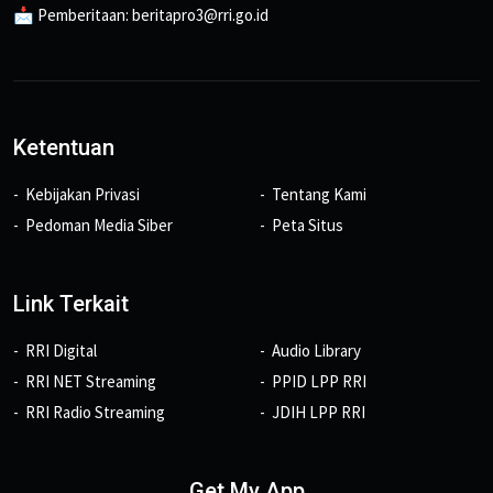
📩 Pemberitaan: beritapro3@rri.go.id
Ketentuan
Kebijakan Privasi
Tentang Kami
Pedoman Media Siber
Peta Situs
Link Terkait
RRI Digital
Audio Library
RRI NET Streaming
PPID LPP RRI
RRI Radio Streaming
JDIH LPP RRI
Get My App