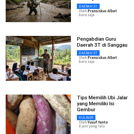
DAERAH 3T
Oleh
Pransiskus Albet
baru saja
Pengabdian Guru
Daerah 3T di Sanggau
DAERAH 3T
Oleh
Pransiskus Albet
baru saja
Tips Memilih Ubi Jalar
yang Memiliki Isi
Gembur
KULINER
Oleh
Yusuf Yanto
8 jam yang lalu