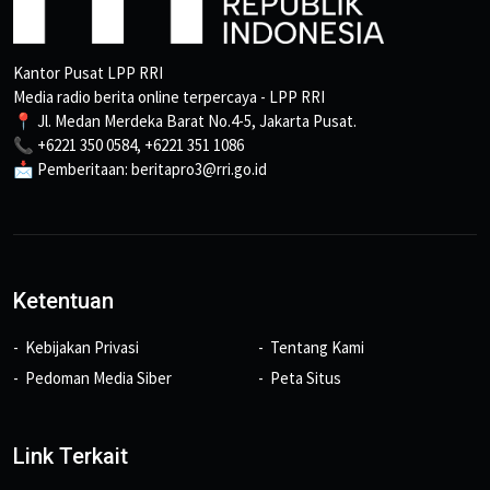
Kantor Pusat LPP RRI
Media radio berita online terpercaya - LPP RRI
📍 Jl. Medan Merdeka Barat No.4-5, Jakarta Pusat.
📞 +6221 350 0584, +6221 351 1086
📩 Pemberitaan: beritapro3@rri.go.id
Ketentuan
Kebijakan Privasi
Tentang Kami
Pedoman Media Siber
Peta Situs
Link Terkait