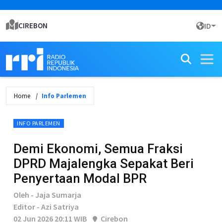
CIREBON
ID
Home
Info Parlemen
INFO PARLEMEN
Demi Ekonomi, Semua Fraksi
DPRD Majalengka Sepakat Beri
Penyertaan Modal BPR
Oleh - Jaja Sumarja
Editor - Azi Satriya
02 Jun 2026 20:11 WIB
Cirebon