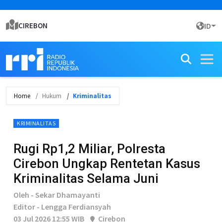
CIREBON
ID
Home
Hukum
Kriminalitas
KRIMINALITAS
Rugi Rp1,2 Miliar, Polresta
Cirebon Ungkap Rentetan Kasus
Kriminalitas Selama Juni
Oleh - Sekar Dhamayanti
Editor - Lengga Ferdiansyah
03 Jul 2026 12:55 WIB
Cirebon