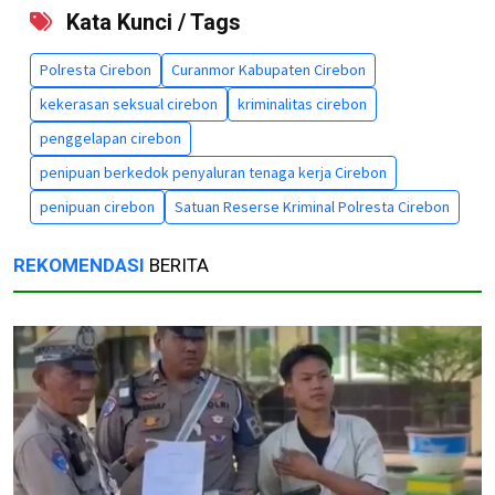
Kata Kunci / Tags
Polresta Cirebon
Curanmor Kabupaten Cirebon
kekerasan seksual cirebon
kriminalitas cirebon
penggelapan cirebon
penipuan berkedok penyaluran tenaga kerja Cirebon
penipuan cirebon
Satuan Reserse Kriminal Polresta Cirebon
REKOMENDASI
BERITA