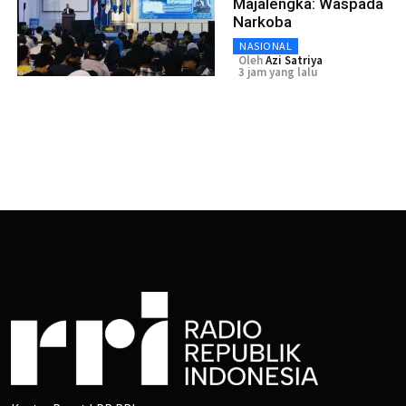
Majalengka: Waspada
Narkoba
NASIONAL
Oleh
Azi Satriya
3 jam yang lalu