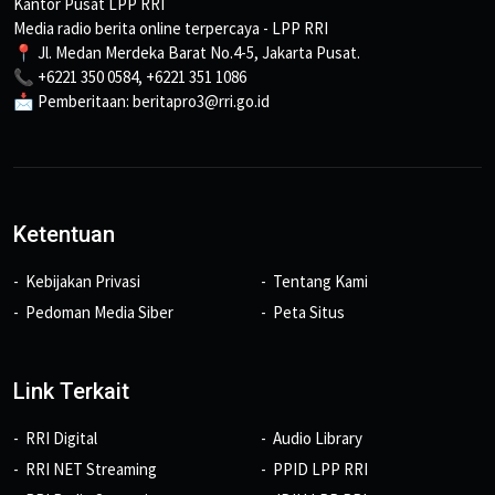
Kantor Pusat LPP RRI
Media radio berita online terpercaya - LPP RRI
📍 Jl. Medan Merdeka Barat No.4-5, Jakarta Pusat.
📞 +6221 350 0584, +6221 351 1086
📩 Pemberitaan: beritapro3@rri.go.id
Ketentuan
Kebijakan Privasi
Tentang Kami
Pedoman Media Siber
Peta Situs
Link Terkait
RRI Digital
Audio Library
RRI NET Streaming
PPID LPP RRI