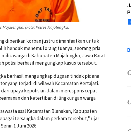
J
P
 Majalengka. (Foto: Polres Majalengka)
ang diberikan korban justru dimanfaatkan untuk
lih hendak menemui orang tuanya, seorang pria
B
milik warga di Kabupaten Majalengka, Jawa Barat.
ah polisi berhasil mengungkap kasus tersebut.
engka berhasil mengungkap dugaan tindak pidana
r yang terjadi di wilayah Kecamatan Kertajati.
 dari upaya kepolisian dalam merespons cepat
keamanan dan ketertiban di lingkungan warga.
wiraswasta asal Kecamatan Blanakan, Kabupaten
ebagai tersangka dalam perkara tersebut," ujar
 Senin 1 Juni 2026