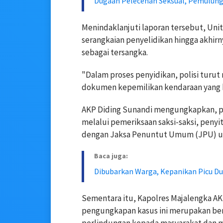
Dugaan Pelecehan Seksual, Pemulung
Menindaklanjuti laporan tersebut, Unit
serangkaian penyelidikan hingga akhir
sebagai tersangka.
"Dalam proses penyidikan, polisi tur
dokumen kepemilikan kendaraan yang b
AKP Diding Sunandi mengungkapkan, pen
melalui pemeriksaan saksi-saksi, penyi
dengan Jaksa Penuntut Umum (JPU) un
Baca juga:
Dibubarkan Warga, Kepanikan Picu Dua
Sementara itu, Kapolres Majalengka A
pengungkapan kasus ini merupakan be