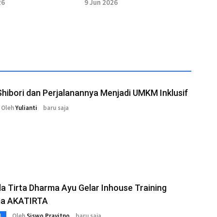
 Majalengka
Kendaraan Bermotor di
26
9 Jun 2026
gkar
Majalengka
Shibori dan Perjalanannya Menjadi UMKM Inklusif
Oleh
Yulianti
baru saja
 Tirta Dharma Ayu Gelar Inhouse Training
a AKATIRTA
Oleh
Siswo Prayitno
baru saja
L