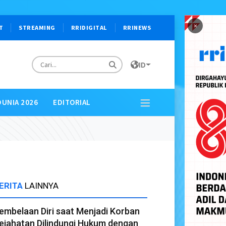
×
T
STREAMING
RRIDIGITAL
RRINEWS
ID
DUNIA 2026
EDITORIAL
ERITA
LAINNYA
embelaan Diri saat Menjadi Korban
ejahatan Dilindungi Hukum dengan