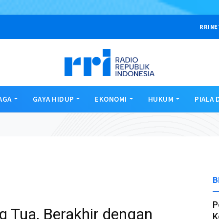
RRINE
AGA
GAYA HIDUP
EKONOMI
HUKUM
PIALA 
B
P
 Tua, Berakhir dengan
K