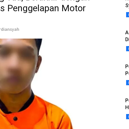
S
s Penggelapan Motor
erdiansyah
A
D
P
P
P
H