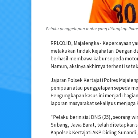
Pelaku penggelapan motor yang ditangkap Polres
RRI.CO.ID, Majalengka - Kepercayaan y
melakukan tindak kejahatan. Dengan da
berhasil membawa kabur sepeda motor 
Namun, aksinya akhirnya terhenti setel
Jajaran Polsek Kertajati Polres Majal
penipuan atau penggelapan sepeda moto
Pengungkapan kasus ini menjadi bagian
laporan masyarakat sekaligus menjaga 
"Pelaku berinisial DNS (25), seorang 
Subang, Jawa Barat, telah ditetapkan s
Kapolsek Kertajati AKP Diding Sunandi,