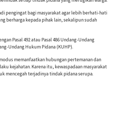
enindak setiap tindak pidana yang merugikan warga.
i pengingat bagi masyarakat agar lebih berhati-hati
g berharga kepada pihak lain, sekalipun sudah
dengan Pasal 492 atau Pasal 486 Undang-Undang
dang-Undang Hukum Pidana (KUHP).
a modus memanfaatkan hubungan pertemanan dan
laku kejahatan. Karena itu, kewaspadaan masyarakat
tuk mencegah terjadinya tindak pidana serupa.