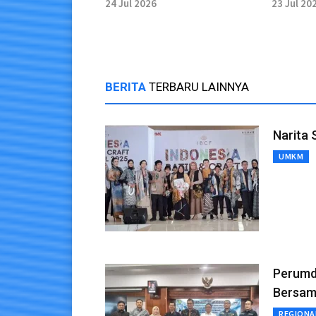
Indramayu
Anak di
24 Jul 2026
23 Jul 20
Terbon
BERITA
TERBARU LAINNYA
Narita 
UMKM
Perumda
Bersam
REGIONA