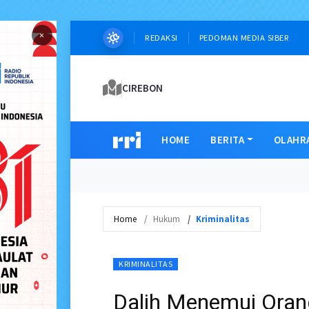
×
REDAKSI
PEDOMAN MEDIA SIBER
CIREBON
HOME
BERITA
OLAHR
Home
Hukum
Kriminalitas
KRIMINALITAS
Dalih Menemui Orang