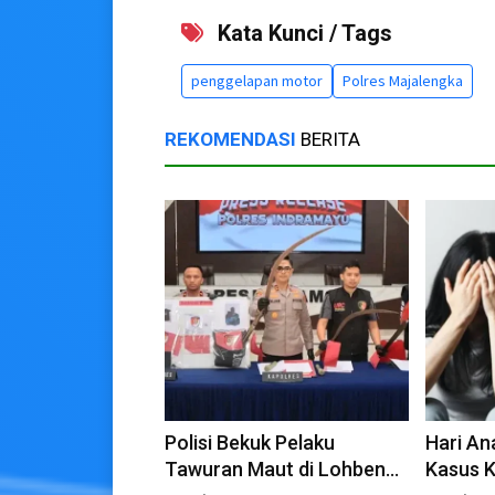
Kata Kunci / Tags
penggelapan motor
Polres Majalengka
REKOMENDASI
BERITA
Polisi Bekuk Pelaku
Hari An
Tawuran Maut di Lohbener
Kasus 