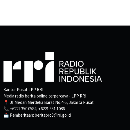
Kantor Pusat LPP RRI
Media radio berita online terpercaya - LPP RRI
📍 Jl. Medan Merdeka Barat No.4-5, Jakarta Pusat.
📞 +6221 350 0584, +6221 351 1086
📩 Pemberitaan: beritapro3@rri.go.id