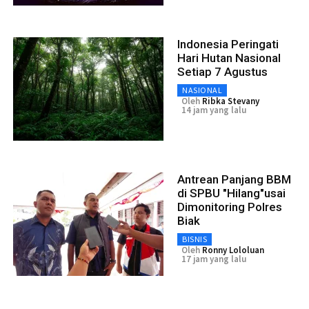
Indonesia Peringati
Hari Hutan Nasional
Setiap 7 Agustus
NASIONAL
Oleh
Ribka Stevany
14 jam yang lalu
Antrean Panjang BBM
di SPBU "Hilang"usai
Dimonitoring Polres
Biak
BISNIS
Oleh
Ronny Lololuan
17 jam yang lalu